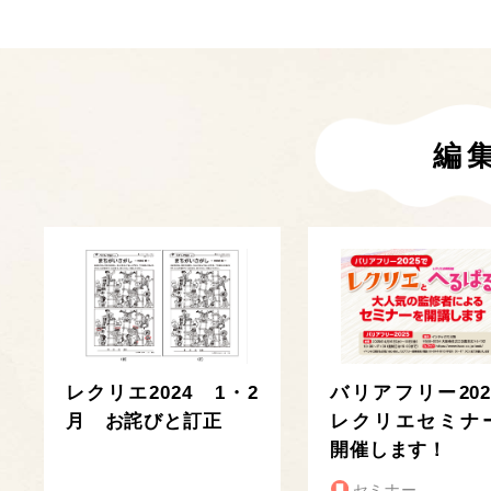
編
レクリエ2024 1・2
バリアフリー202
月 お詫びと訂正
レクリエセミナ
開催します！
セミナー