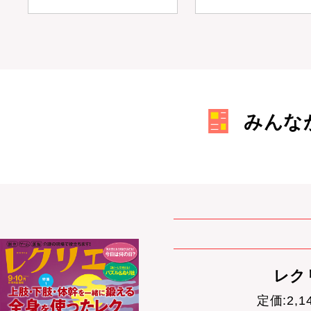
みんな
レクリ
定価:2,