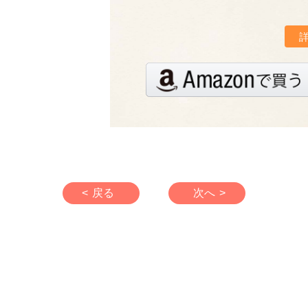
< 戻る
次へ >