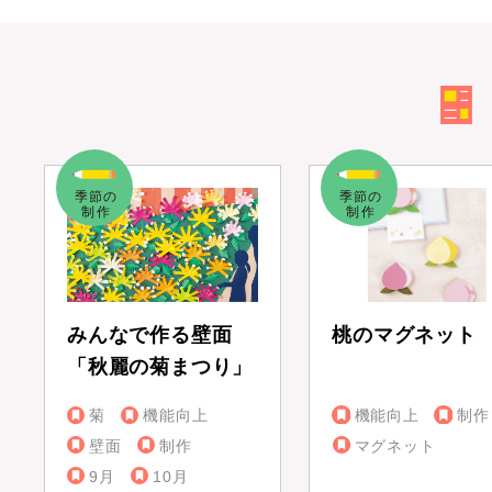
みんなで作る壁面
桃のマグネット
「秋麗の菊まつり」
菊
機能向上
機能向上
制作
壁面
制作
マグネット
9月
10月