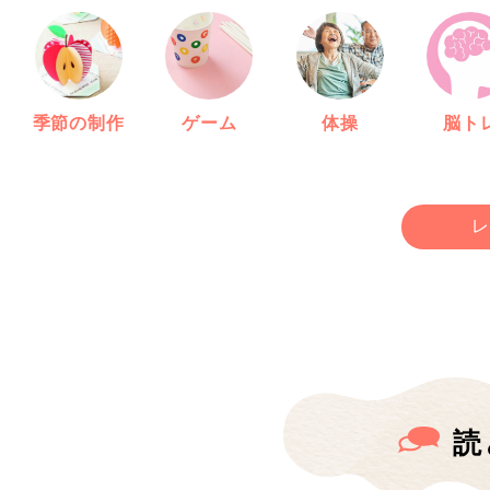
季節の制作
ゲーム
体操
脳ト
レ
読