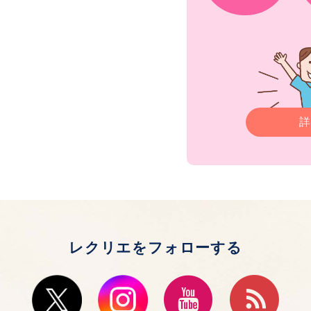
詳
レクリエをフォローする