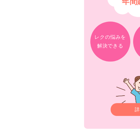
年間
レクの悩みを
解決できる
詳