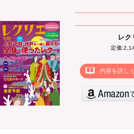
レクリ
定価:2,
内容を詳し