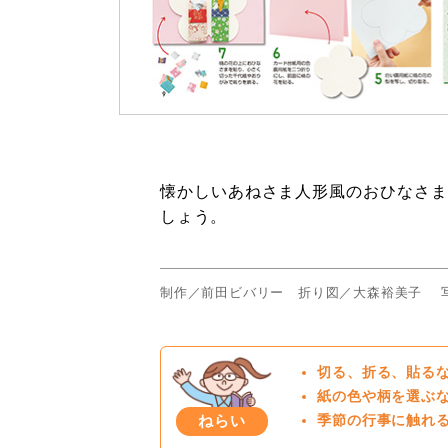
懐かしいあねさま人形風のおひなさま
しょう。
制作／前田ビバリー 折り図／大森裕美子 
切る、折る、貼る
紙の色や柄を選ぶ
ねらい
季節の行事に触れ