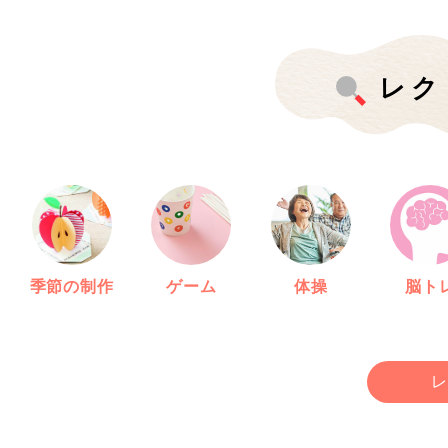
レク
季節の制作
ゲーム
体操
脳ト
レ