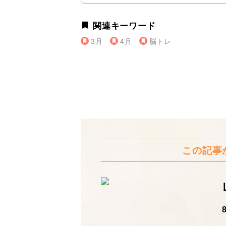
関連キーワード
3月
4月
脳トレ
この記事