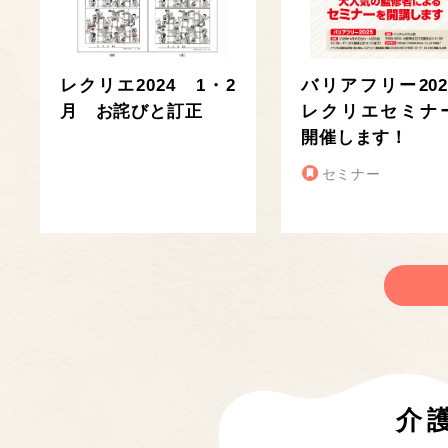
レクリエ2024 1・2
バリアフリー202
月 お詫びと訂正
レクリエセミナ
開催します！
セミナー
介