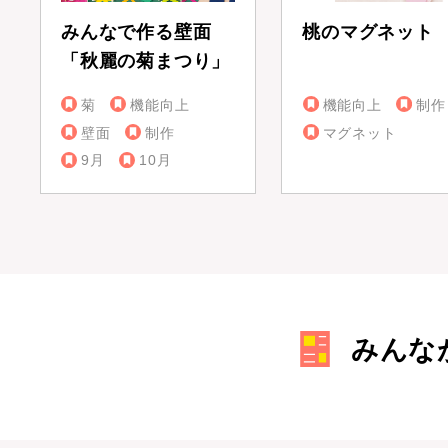
みんなで作る壁面
桃のマグネット
「秋麗の菊まつり」
菊
機能向上
機能向上
制作
壁面
制作
マグネット
9月
10月
みんな