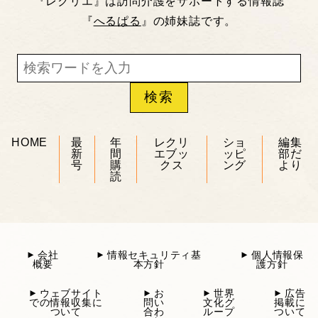
『レクリエ』は訪問介護をサポートする情報誌
『
へるぱる
』の姉妹誌です。
HOME
最
年
レクリ
ショ
編集
新
間
エブッ
ッピ
部だ
号
購
クス
ング
より
読
会社
情報セキュリティ基
個人情報保
概要
本方針
護方針
ウェブサイト
お
世界
広告
での情報収集に
問い
文化グ
掲載に
ついて
合わ
ループ
ついて