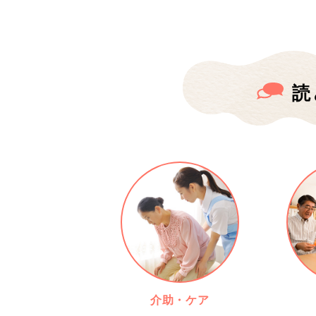
読
介助・ケア