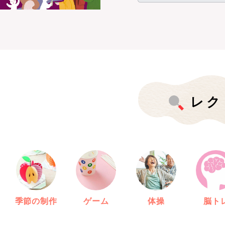
レク
季節の制作
ゲーム
体操
脳ト