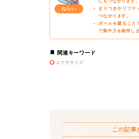
にもつながります
ねらい
まりつきやリフテ
つながります。
ボールを蹴ること
で集中力を維持し
関連キーワード
エクササイズ
この記事