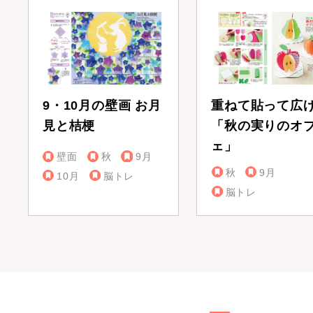
9・10月の壁画 お月
重ねて貼って広
見と桔梗
「秋の実りのオ
ェ」
壁面
秋
9月
秋
9月
10月
脳トレ
脳トレ