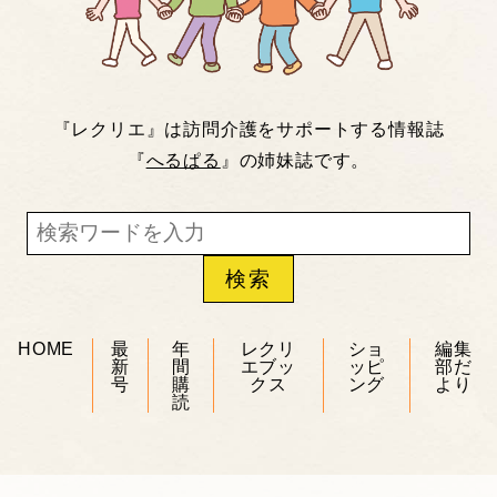
『レクリエ』は訪問介護をサポートする情報誌
『
へるぱる
』の姉妹誌です。
HOME
最
年
レクリ
ショ
編集
新
間
エブッ
ッピ
部だ
号
購
クス
ング
より
読