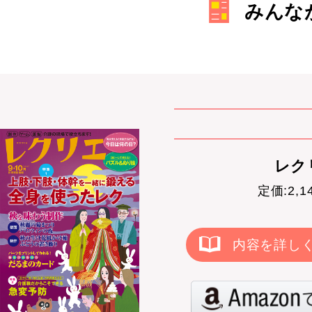
みんな
レクリ
定価:2,
内容を詳し