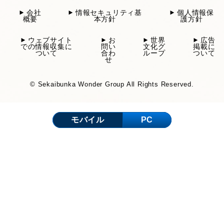
会社
情報セキュリティ基
個人情報保
概要
本方針
護方針
ウェブサイト
お
世界
広告
での情報収集に
問い
文化グ
掲載に
ついて
合わ
ループ
ついて
せ
© Sekaibunka Wonder Group All Rights Reserved.
モバイル
PC