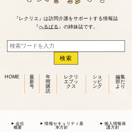
『レクリエ』は訪問介護をサポートする情報誌
『
へるぱる
』の姉妹誌です。
HOME
最
年
レクリ
ショ
編集
新
間
エブッ
ッピ
部だ
号
購
クス
ング
より
読
会社
情報セキュリティ基
個人情報保
概要
本方針
護方針