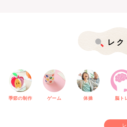
レク
季節の制作
ゲーム
体操
脳ト
レ