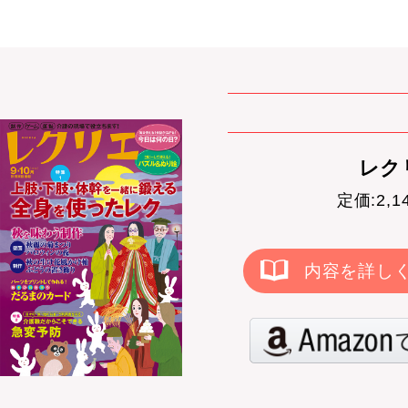
レクリ
定価:2,
内容を詳し