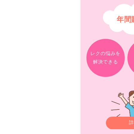
年間
レクの悩みを
解決できる
詳