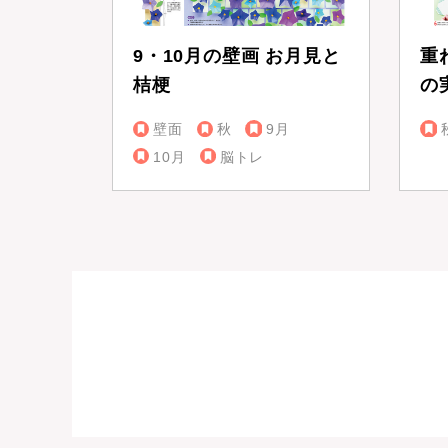
9・10月の壁画 お月見と
重
桔梗
の
壁面
秋
9月
10月
脳トレ