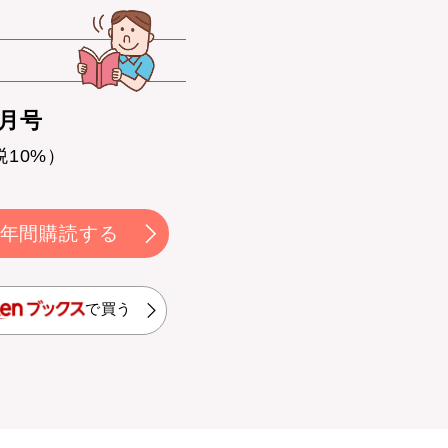
0月号
税10%）
年間購読する
で買う