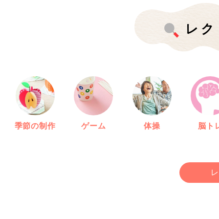
レク
季節の制作
ゲーム
体操
脳ト
レ