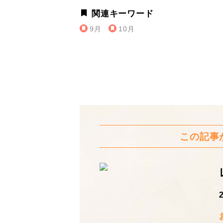
関連キーワード
9月
10月
この記事