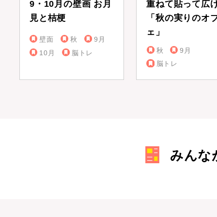
9・10月の壁画 お月
重ねて貼って広
見と桔梗
「秋の実りのオ
ェ」
壁面
秋
9月
秋
9月
10月
脳トレ
脳トレ
みんな