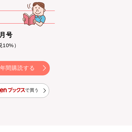
0月号
税10%）
年間購読する
で買う