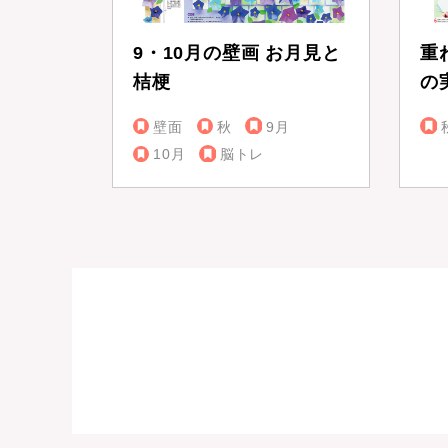
9・10月の壁画 お月見と
重
桔梗
の
壁面
秋
9月
10月
脳トレ