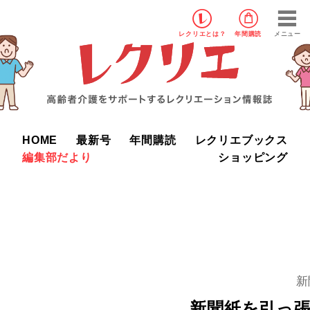
レクリエ
とは？
年間購読
メニュー
HOME
最新号
年間購読
レクリエブックス
編集部だより
ショッピング
新
新聞紙を引っ