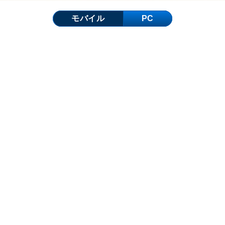
モバイル
PC