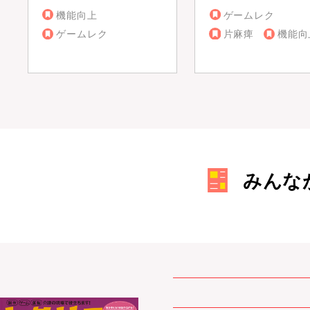
機能向上
ゲームレク
ゲームレク
片麻痺
機能向
みんな