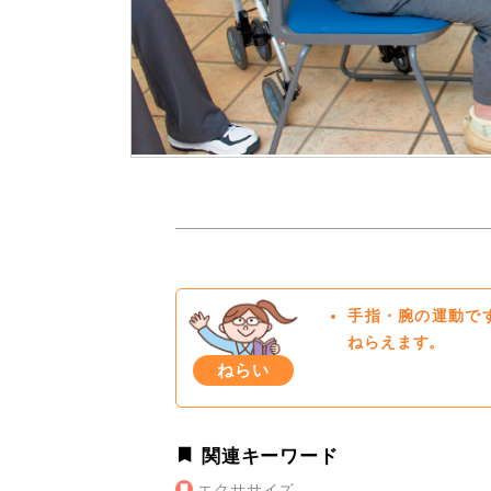
手指・腕の運動で
ねらえます。
ねらい
関連キーワード
エクササイズ