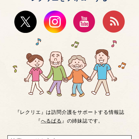
『レクリエ』は訪問介護をサポートする情報誌
『
へるぱる
』の姉妹誌です。