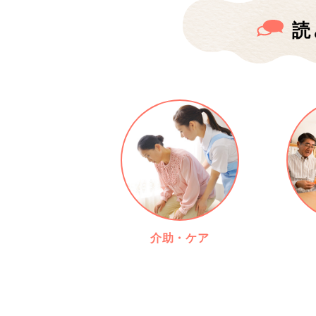
読
介助・ケア