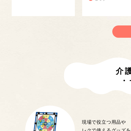
介
・
現場で役立つ用品や
レクで使えるグッズを