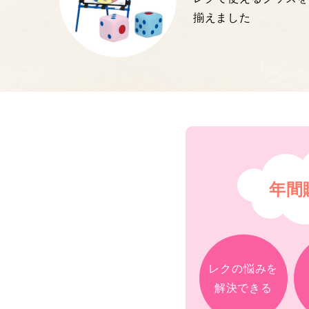
揃えました
年間
レクの悩みを
解決できる