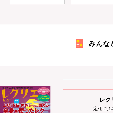
みんな
レクリ
定価:2,