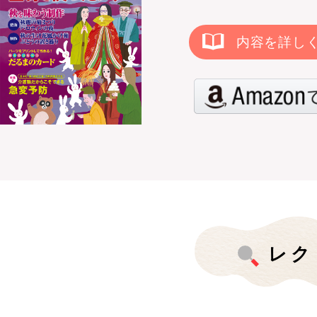
内容を詳し
レク