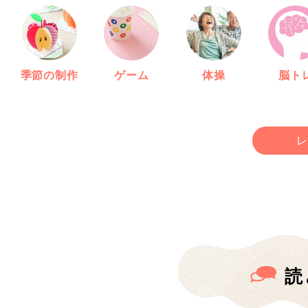
季節の制作
ゲーム
体操
脳ト
レ
読