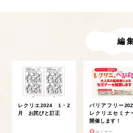
編
レクリエ2024 1・2
バリアフリー202
月 お詫びと訂正
レクリエセミナ
開催します！
セミナー