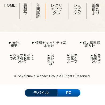
HOME
最
年
レクリ
ショ
編集
新
間
エブッ
ッピ
部だ
号
購
クス
ング
より
読
会社
情報セキュリティ基
個人情報保
概要
本方針
護方針
ウェブサイト
お
世界
広告
での情報収集に
問い
文化グ
掲載に
ついて
合わ
ループ
ついて
せ
© Sekaibunka Wonder Group All Rights Reserved.
モバイル
PC