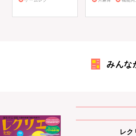
ゲームレク
片麻痺
機能向
みんな
レクリ