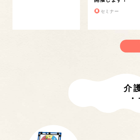
セミナー
介
・