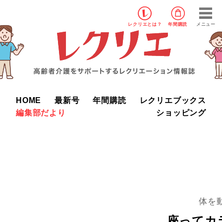
レクリエ
とは？
年間購読
メニュー
HOME
最新号
年間購読
レクリエブックス
編集部だより
ショッピング
体を
座ってカ