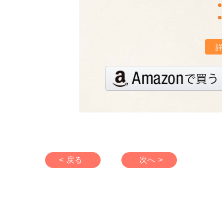
< 戻る
次へ >