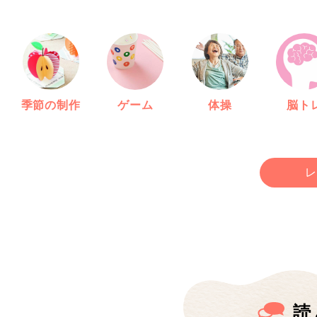
季節の制作
ゲーム
体操
脳ト
レ
読