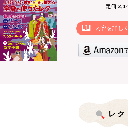
定価:2,
内容を詳し
レク