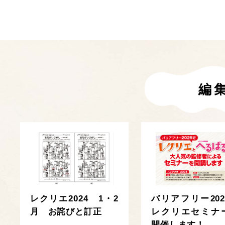
編
レクリエ2024 1・2
バリアフリー202
月 お詫びと訂正
レクリエセミナ
開催します！