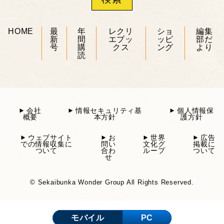
HOME
最
年
レクリ
ショ
編集
新
間
エブッ
ッピ
部だ
号
購
クス
ング
より
読
会社
情報セキュリティ基
個人情報保
概要
本方針
護方針
ウェブサイト
お
世界
広告
での情報収集に
問い
文化グ
掲載に
ついて
合わ
ループ
ついて
せ
© Sekaibunka Wonder Group All Rights Reserved.
モバイル
PC