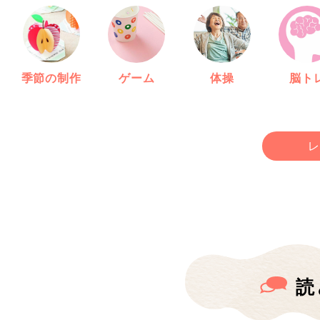
季節の制作
ゲーム
体操
脳ト
レ
読