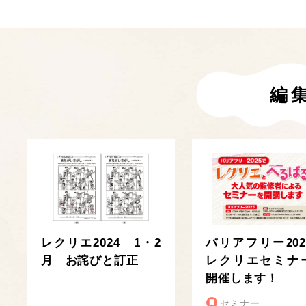
編
レクリエ2024 1・2
バリアフリー202
月 お詫びと訂正
レクリエセミナ
開催します！
セミナー