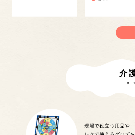
介
・
現場で役立つ用品や
レクで使えるグッズを