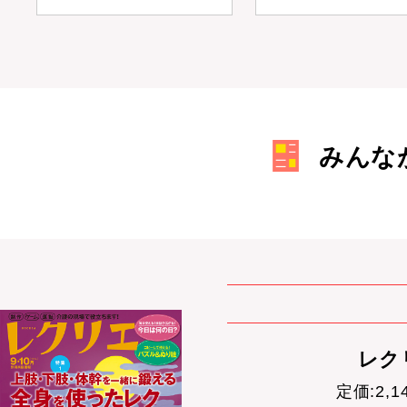
みんな
レクリ
定価:2,