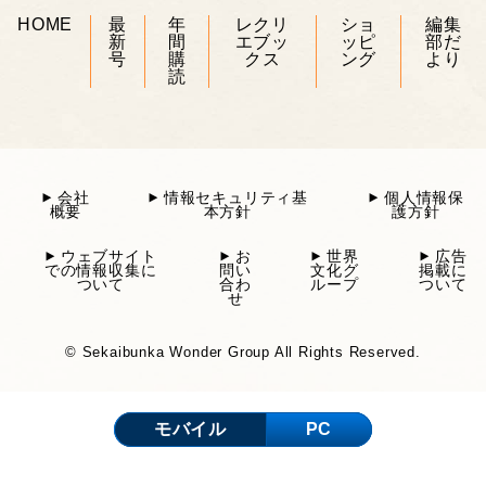
HOME
最
年
レクリ
ショ
編集
新
間
エブッ
ッピ
部だ
号
購
クス
ング
より
読
会社
情報セキュリティ基
個人情報保
概要
本方針
護方針
ウェブサイト
お
世界
広告
での情報収集に
問い
文化グ
掲載に
ついて
合わ
ループ
ついて
せ
© Sekaibunka Wonder Group All Rights Reserved.
モバイル
PC