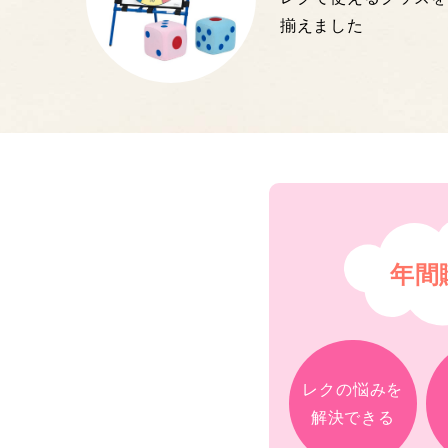
揃えました
年間
レクの悩みを
解決できる