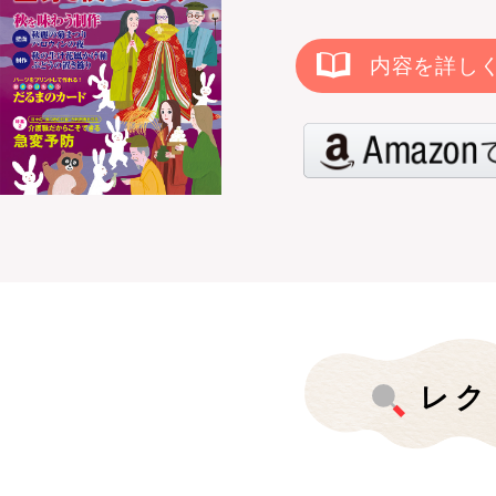
内容を詳し
レク