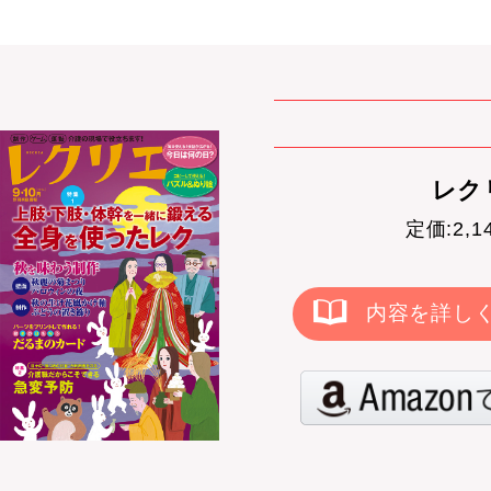
レクリ
定価:2,
内容を詳し