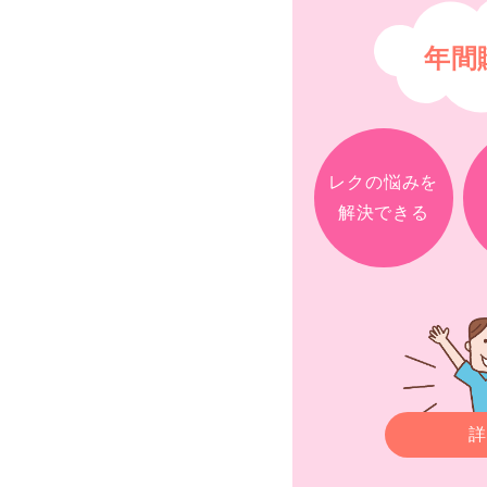
年間
レクの悩みを
解決できる
詳