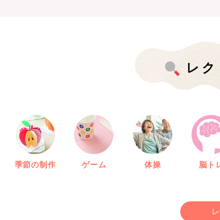
レク
季節の制作
ゲーム
体操
脳ト
レ