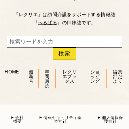
『レクリエ』は訪問介護をサポートする情報誌
『
へるぱる
』の姉妹誌です。
HOME
最
年
レクリ
ショ
編集
新
間
エブッ
ッピ
部だ
号
購
クス
ング
より
読
会社
情報セキュリティ基
個人情報保
概要
本方針
護方針