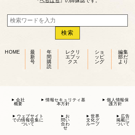
『
へるぱる
』の姉妹誌です。
HOME
最
年
レクリ
ショ
編集
新
間
エブッ
ッピ
部だ
号
購
クス
ング
より
読
会社
情報セキュリティ基
個人情報保
概要
本方針
護方針
ウェブサイト
お
世界
広告
での情報収集に
問い
文化グ
掲載に
ついて
合わ
ループ
ついて
せ