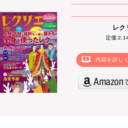
レクリ
定価:2,
内容を詳し