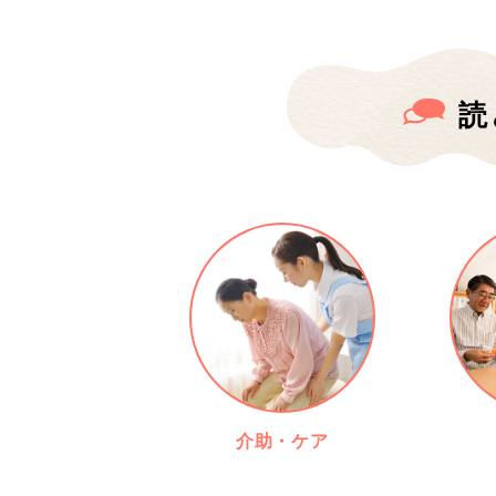
読
介助・ケア