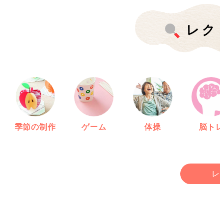
レク
季節の制作
ゲーム
体操
脳ト
レ