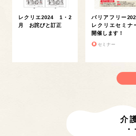
レクリエ2024 1・2
バリアフリー202
月 お詫びと訂正
レクリエセミナ
開催します！
セミナー
介
・