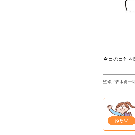
今日の日付を
監修／森木勇一
ねらい