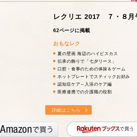
レクリエ 2017 ７・８月
62ページに掲載
おもなレク
夏の壁画 海辺のハイビスカス
伝承の飾りで「七夕リース」
口腔・食事のための体操＆ゲーム
ホットプレートでスティックお好み
認知症ケア～入浴のケア編
医療連携での介護職の役割
詳細はこちら
で買う