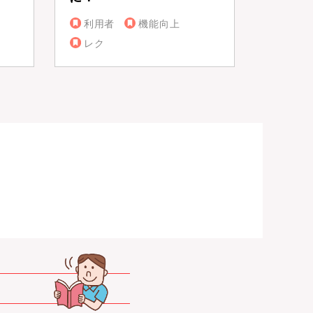
利用者
機能向上
レク