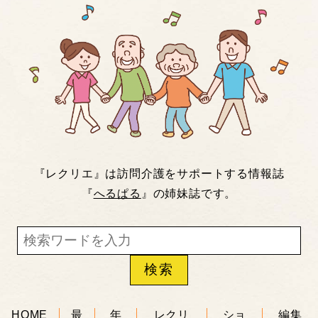
『レクリエ』は訪問介護をサポートする情報誌
『
へるぱる
』の姉妹誌です。
HOME
最
年
レクリ
ショ
編集