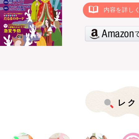
内容を詳し
レク