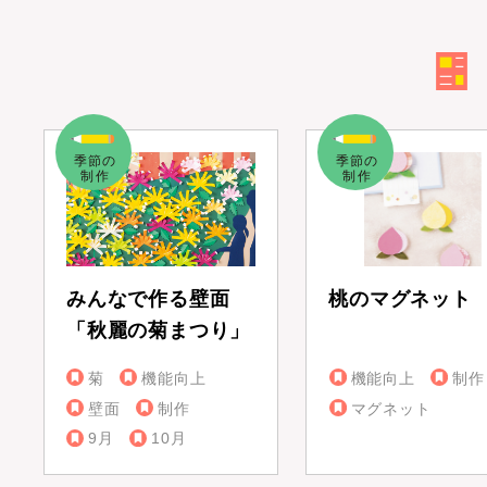
みんなで作る壁面
桃のマグネット
「秋麗の菊まつり」
菊
機能向上
機能向上
制作
壁面
制作
マグネット
9月
10月