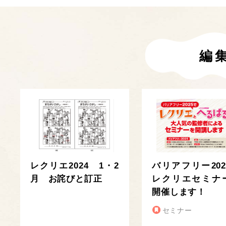
編
レクリエ2024 1・2
バリアフリー202
月 お詫びと訂正
レクリエセミナ
開催します！
セミナー