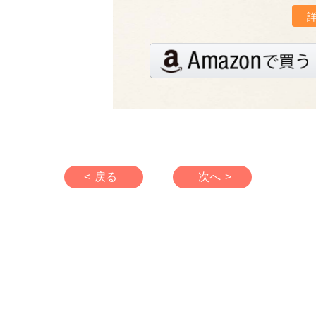
< 戻る
次へ >