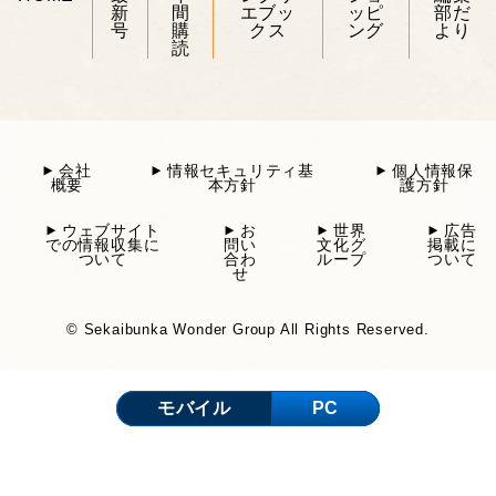
新
間
エブッ
ッピ
部だ
号
購
クス
ング
より
読
会社
情報セキュリティ基
個人情報保
概要
本方針
護方針
ウェブサイト
お
世界
広告
での情報収集に
問い
文化グ
掲載に
ついて
合わ
ループ
ついて
せ
© Sekaibunka Wonder Group All Rights Reserved.
モバイル
PC