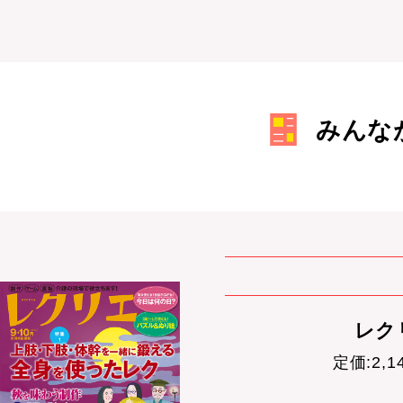
みんな
レクリ
定価:2,