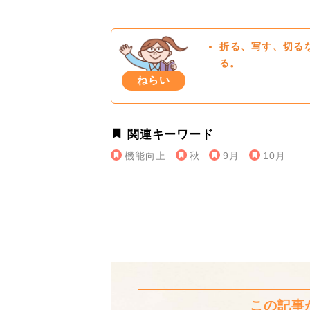
折る、写す、切る
る。
ねらい
関連キーワード
機能向上
秋
9月
10月
この記事