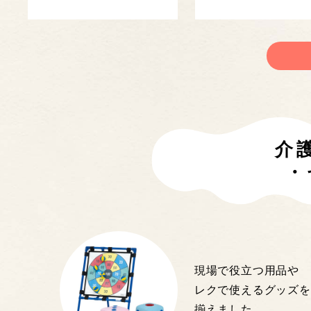
介
・
現場で役立つ用品や
レクで使えるグッズを
揃えました