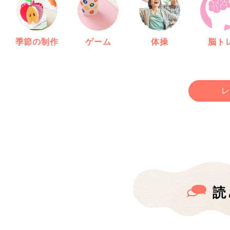
季節の制作
ゲーム
体操
脳ト
レ
読