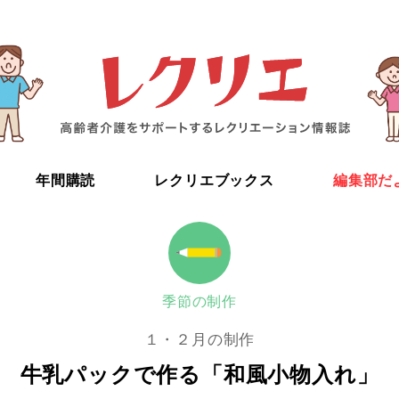
年間購読
レクリエブックス
編集部だ
季節の制作
１・２月の制作
牛乳パックで作る「和風小物入れ」