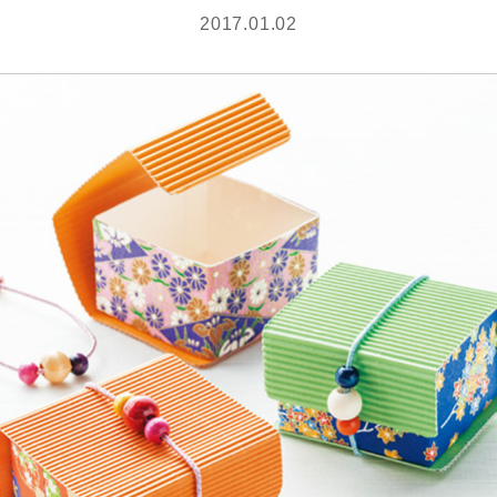
2017.01.02