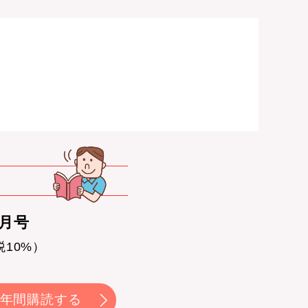
0月号
税10%）
年間購読する