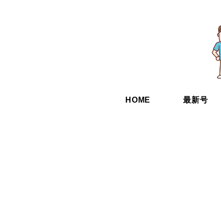
HOME
最新号