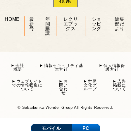
HOME
最
年
レクリ
ショ
編集
新
間
エブッ
ッピ
部だ
号
購
クス
ング
より
読
会社
情報セキュリティ基
個人情報保
概要
本方針
護方針
ウェブサイト
お
世界
広告
での情報収集に
問い
文化グ
掲載に
ついて
合わ
ループ
ついて
せ
© Sekaibunka Wonder Group All Rights Reserved.
モバイル
PC