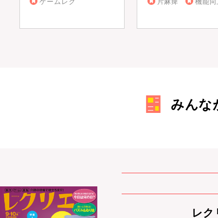
ゲームレク
片麻痺
機能向
みんな
レクリ