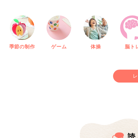
季節の制作
ゲーム
体操
脳ト
レ
読