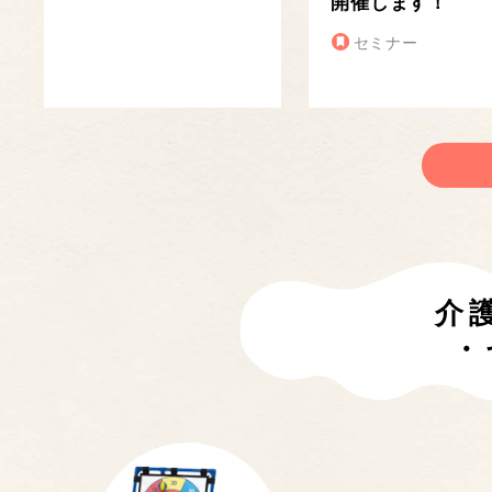
開催します！
セミナー
介
・