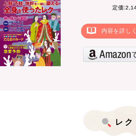
定価:2,
内容を詳し
レク