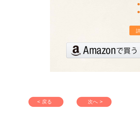
< 戻る
次へ >