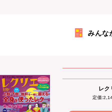
みんな
レクリ
定価:2,