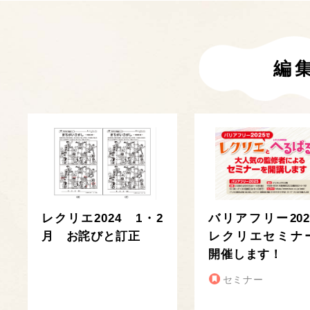
編
レクリエ2024 1・2
バリアフリー202
月 お詫びと訂正
レクリエセミナ
開催します！
セミナー