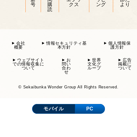
号
購
クス
ング
より
読
会社
情報セキュリティ基
個人情報保
概要
本方針
護方針
ウェブサイト
お
世界
広告
での情報収集に
問い
文化グ
掲載に
ついて
合わ
ループ
ついて
せ
© Sekaibunka Wonder Group All Rights Reserved.
モバイル
PC