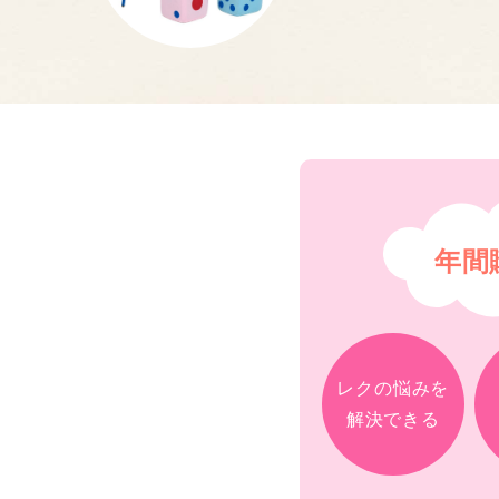
年間
レクの悩みを
解決できる