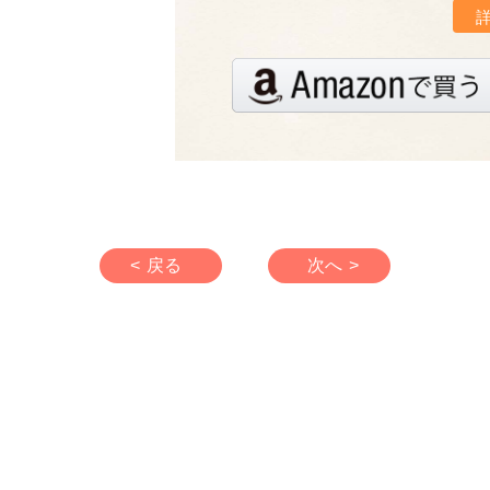
< 戻る
次へ >