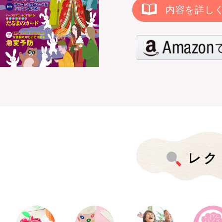
内容を詳し
レク