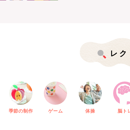
レク
季節の制作
ゲーム
体操
脳ト