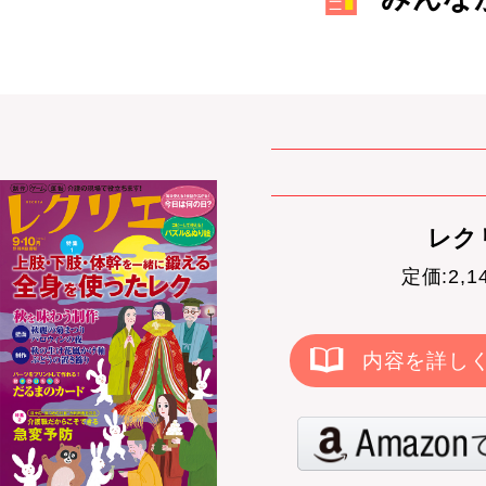
レクリ
定価:2,
内容を詳し