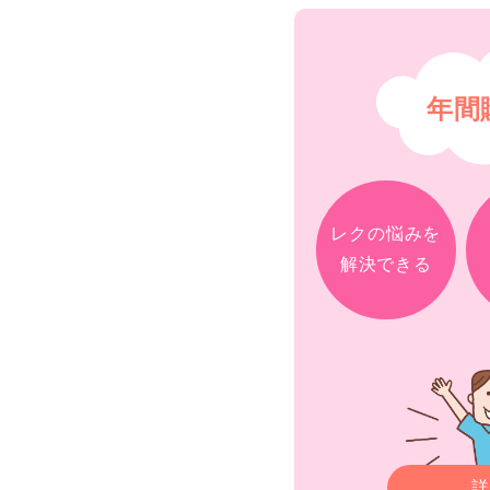
年間
レクの悩みを
解決できる
詳