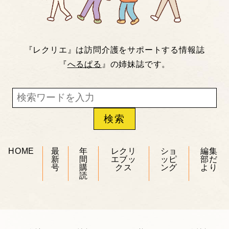
『レクリエ』は訪問介護をサポートする情報誌
『
へるぱる
』の姉妹誌です。
HOME
最
年
レクリ
ショ
編集
新
間
エブッ
ッピ
部だ
号
購
クス
ング
より
読