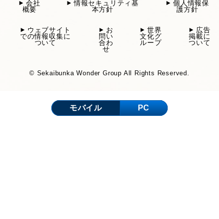
会社
情報セキュリティ基
個人情報保
概要
本方針
護方針
ウェブサイト
お
世界
広告
での情報収集に
問い
文化グ
掲載に
ついて
合わ
ループ
ついて
せ
© Sekaibunka Wonder Group All Rights Reserved.
モバイル
PC