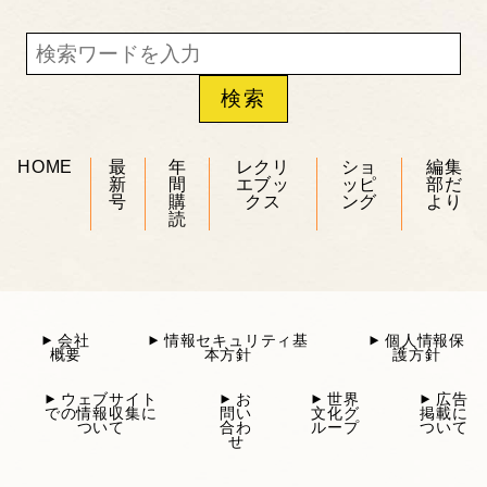
HOME
最
年
レクリ
ショ
編集
新
間
エブッ
ッピ
部だ
号
購
クス
ング
より
読
会社
情報セキュリティ基
個人情報保
概要
本方針
護方針
ウェブサイト
お
世界
広告
での情報収集に
問い
文化グ
掲載に
ついて
合わ
ループ
ついて
せ