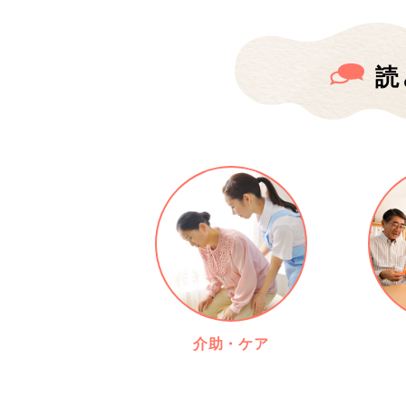
読
介助・ケア