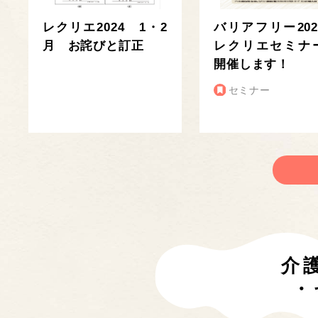
レクリエ2024 1・2
バリアフリー202
月 お詫びと訂正
レクリエセミナ
開催します！
セミナー
介
・