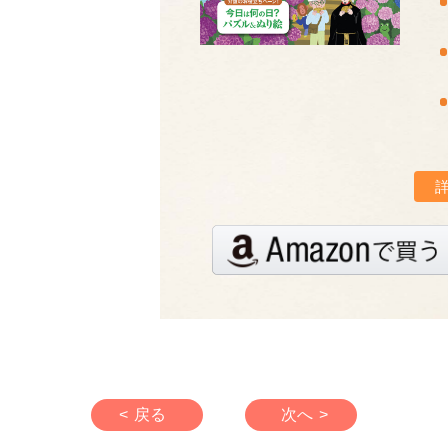
< 戻る
次へ >