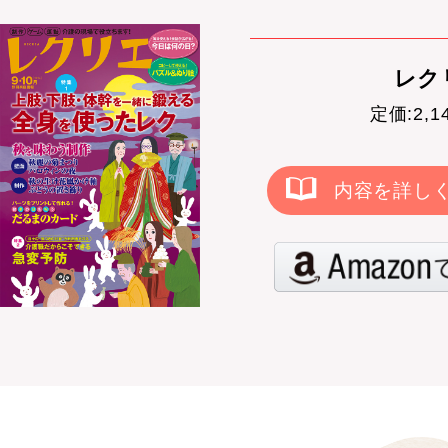
レクリ
定価:2,
内容を詳し