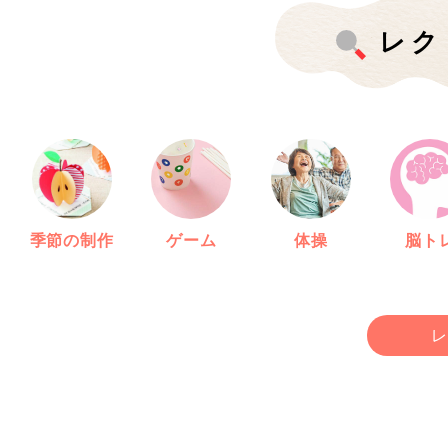
レク
季節の制作
ゲーム
体操
脳ト
レ