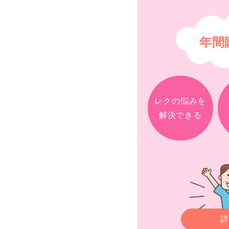
年間
レクの悩みを
解決できる
詳