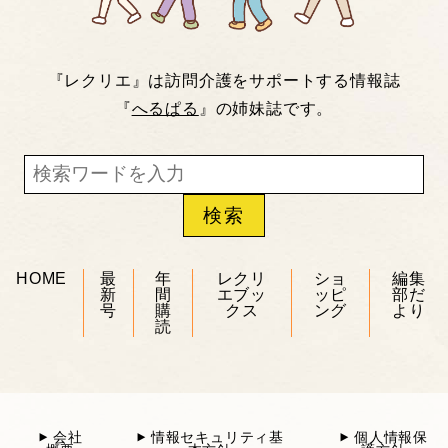
『レクリエ』は訪問介護をサポートする情報誌
『
へるぱる
』の姉妹誌です。
HOME
最
年
レクリ
ショ
編集
新
間
エブッ
ッピ
部だ
号
購
クス
ング
より
読
会社
情報セキュリティ基
個人情報保