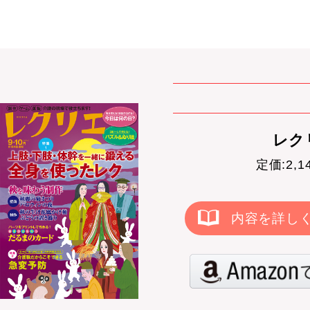
レクリ
定価:2,
内容を詳し