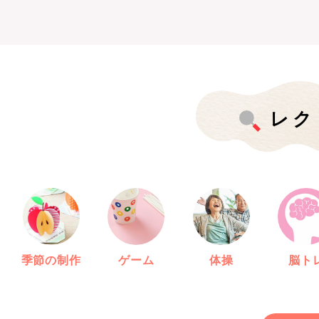
レク
季節の制作
ゲーム
体操
脳ト