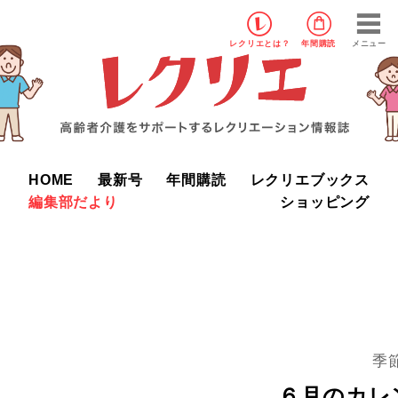
レクリエ
とは？
年間購読
メニュー
HOME
最新号
年間購読
レクリエブックス
編集部だより
ショッピング
季
６月のカレ