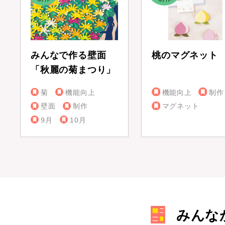
みんなで作る壁面
桃のマグネット
「秋麗の菊まつり」
菊
機能向上
機能向上
制作
壁面
制作
マグネット
9月
10月
みんな