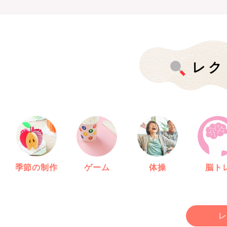
レク
季節の制作
ゲーム
体操
脳ト
レ