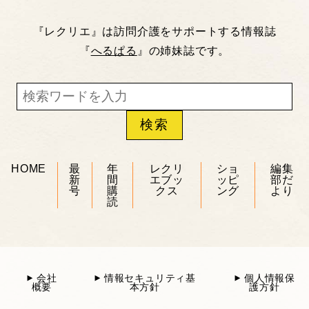
『レクリエ』は訪問介護をサポートする情報誌
『
へるぱる
』の姉妹誌です。
HOME
最
年
レクリ
ショ
編集
新
間
エブッ
ッピ
部だ
号
購
クス
ング
より
読
会社
情報セキュリティ基
個人情報保
概要
本方針
護方針