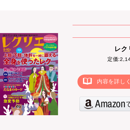
レクリ
定価:2,
内容を詳し