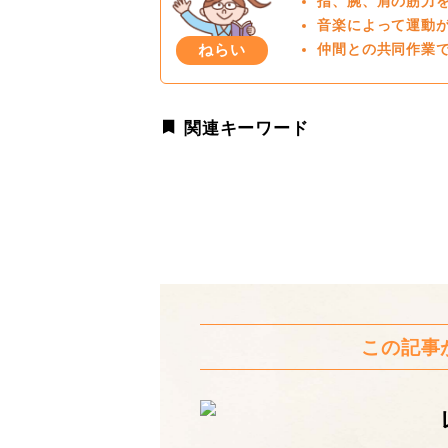
指、腕、肩の筋力
音楽によって運動
ねらい
仲間との共同作業
関連キーワード
この記事