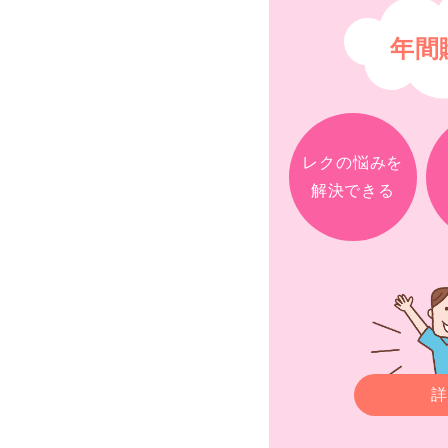
年間
レクの悩みを
解決できる
詳