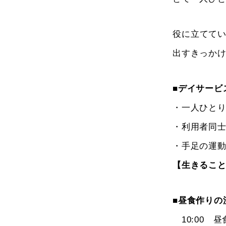
役に立てて
出すきっか
■デイサービ
・一人ひと
・利用者同
・手足の運
【生きるこ
■昼食作りの
10:00 