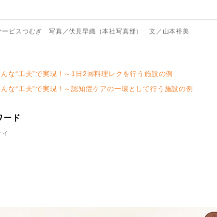
サービスつむぎ 写真／伏見早織（本社写真部） 文／山本裕美
んな“工夫”で実現！～1日2回料理レクを行う施設の例
んな“工夫”で実現！～認知症ケアの一環として行う施設の例
ワード
ティ