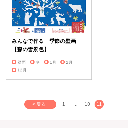
みんなで作る 季節の壁画
【森の雪景色】
壁面
冬
1月
2月
12月
< 戻る
1
…
10
11