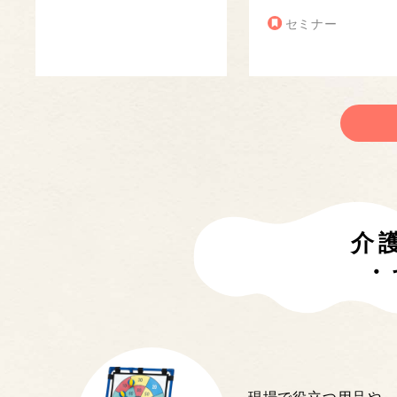
セミナー
介
・