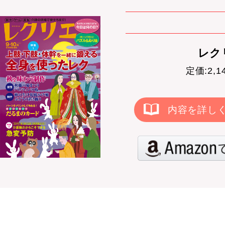
レクリ
定価:2,
内容を詳し