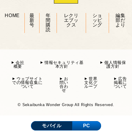
HOME
最
年
レクリ
ショ
編集
新
間
エブッ
ッピ
部だ
号
購
クス
ング
より
読
会社
情報セキュリティ基
個人情報保
概要
本方針
護方針
ウェブサイト
お
世界
広告
での情報収集に
問い
文化グ
掲載に
ついて
合わ
ループ
ついて
せ
© Sekaibunka Wonder Group All Rights Reserved.
モバイル
PC