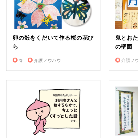
卵の殻をくだいて作る桜の花び
鬼とお
ら
の壁面
春
介護ノウハウ
介護ノ