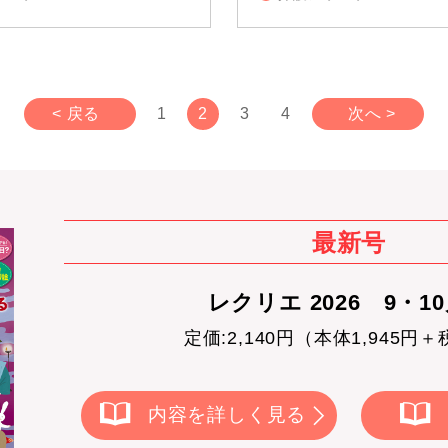
< 戻る
1
2
3
4
次へ >
最新号
レクリエ 2026 9・1
定価:2,140円（本体1,945円＋
内容を詳しく見る