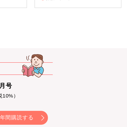
0月号
税10%）
年間購読する