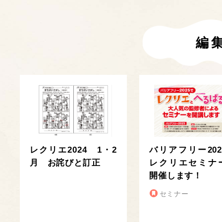
編
レクリエ2024 1・2
バリアフリー202
月 お詫びと訂正
レクリエセミナ
開催します！
セミナー