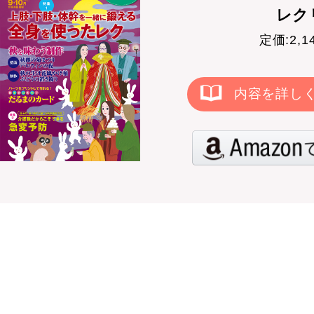
レクリ
定価:2,
内容を詳し