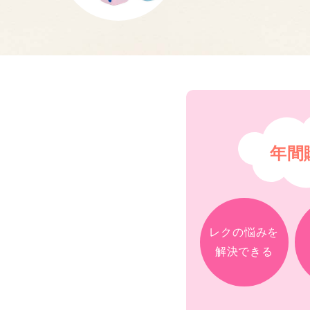
年間
レクの悩みを
解決できる