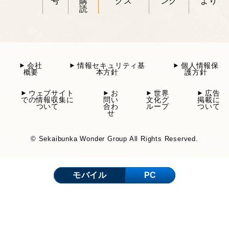
号
購
クス
ング
より
読
会社
情報セキュリティ基
個人情報保
概要
本方針
護方針
ウェブサイト
お
世界
広告
での情報収集に
問い
文化グ
掲載に
ついて
合わ
ループ
ついて
せ
© Sekaibunka Wonder Group All Rights Reserved.
モバイル
PC