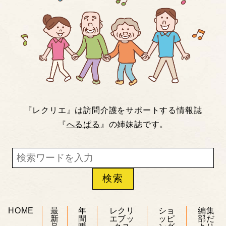
『レクリエ』は訪問介護をサポートする情報誌
『
へるぱる
』の姉妹誌です。
HOME
最
年
レクリ
ショ
編集
新
間
エブッ
ッピ
部だ