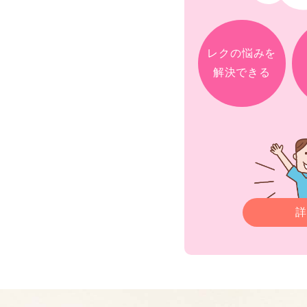
レクの悩みを
解決できる
詳