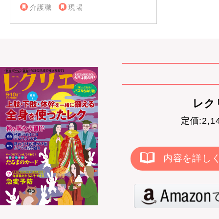
介護職
現場
レクリ
定価:2,
内容を詳し