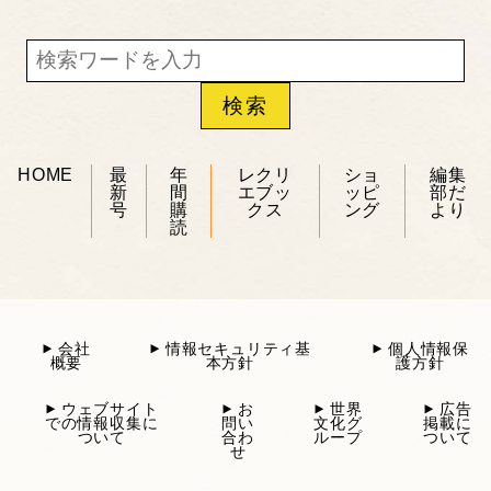
HOME
最
年
レクリ
ショ
編集
新
間
エブッ
ッピ
部だ
号
購
クス
ング
より
読
会社
情報セキュリティ基
個人情報保
概要
本方針
護方針
ウェブサイト
お
世界
広告
での情報収集に
問い
文化グ
掲載に
ついて
合わ
ループ
ついて
せ