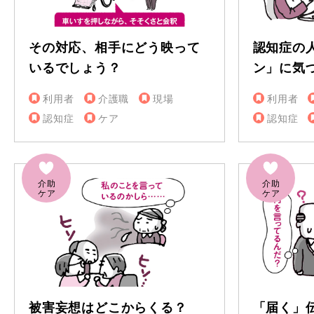
その対応、相手にどう映って
認知症の
いるでしょう？
ン」に気
利用者
介護職
現場
利用者
認知症
ケア
認知症
被害妄想はどこからくる？
「届く」