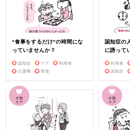
“食事をするだけ”の時間にな
認知症の
っていませんか？
に誘って
認知症
ケア
利用者
利用者
介護職
現場
認知症