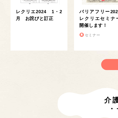
レクリエ2024 1・2
バリアフリー202
月 お詫びと訂正
レクリエセミナ
開催します！
セミナー
介
・