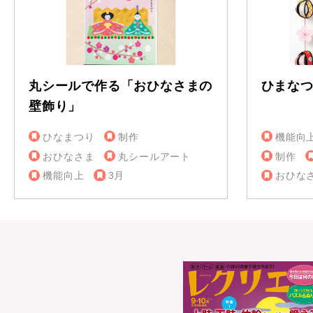
丸シールで作る「おひなさまの
ひまな
壁飾り」
ひなまつり
制作
機能向
おひなさま
丸シールアート
制作
機能向上
3月
おひな