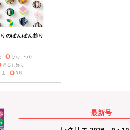
つりのぼんぼん飾り
上
ひなまつり
吊るし飾り
さま
3月
最新号
レクリエ 2026 9・1