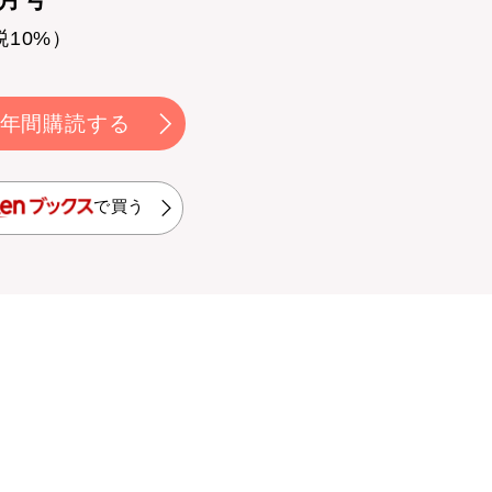
税10%）
年間購読する
で買う