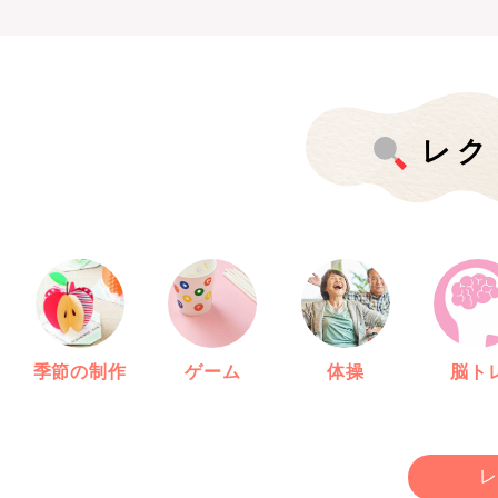
レク
季節の制作
ゲーム
体操
脳ト
レ