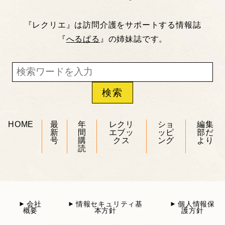
『レクリエ』は訪問介護をサポートする情報誌
『
へるぱる
』の姉妹誌です。
HOME
最
年
レクリ
ショ
編集
新
間
エブッ
ッピ
部だ
号
購
クス
ング
より
読
会社
情報セキュリティ基
個人情報保
概要
本方針
護方針