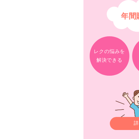
年間
レクの悩みを
解決できる
詳