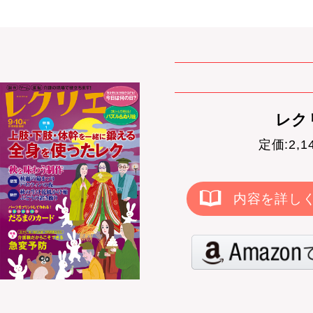
レクリ
定価:2,
内容を詳し