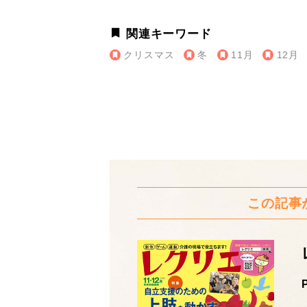
関連キーワード
クリスマス
冬
11月
12月
この記事