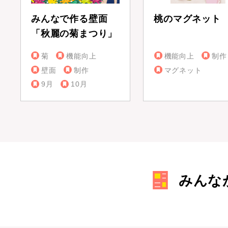
みんなで作る壁面
桃のマグネット
「秋麗の菊まつり」
菊
機能向上
機能向上
制作
壁面
制作
マグネット
9月
10月
みんな