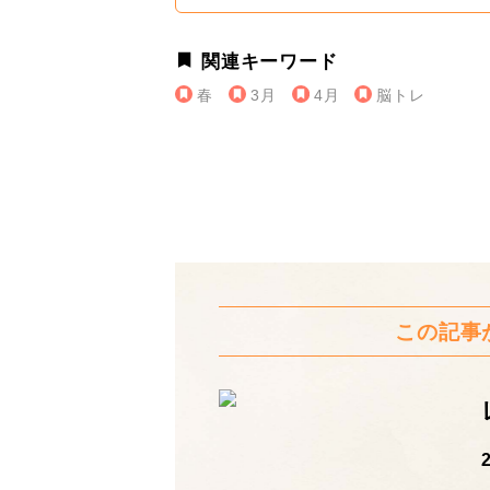
関連キーワード
春
3月
4月
脳トレ
この記事