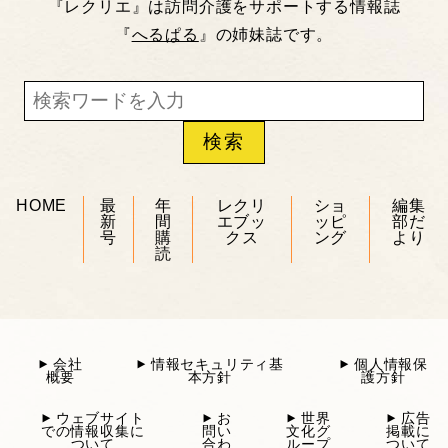
『レクリエ』は訪問介護をサポートする情報誌
『
へるぱる
』の姉妹誌です。
HOME
最
年
レクリ
ショ
編集
新
間
エブッ
ッピ
部だ
号
購
クス
ング
より
読
会社
情報セキュリティ基
個人情報保
概要
本方針
護方針
ウェブサイト
お
世界
広告
での情報収集に
問い
文化グ
掲載に
ついて
合わ
ループ
ついて