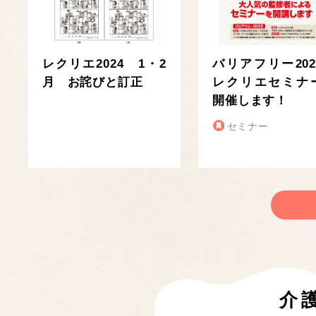
レクリエ2024 1・2
バリアフリー202
月 お詫びと訂正
レクリエセミナ
開催します！
セミナー
介