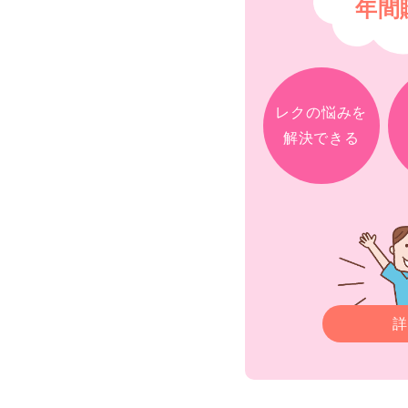
年間
レクの悩みを
解決できる
詳