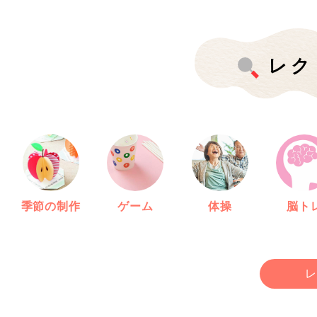
レク
季節の制作
ゲーム
体操
脳ト
レ