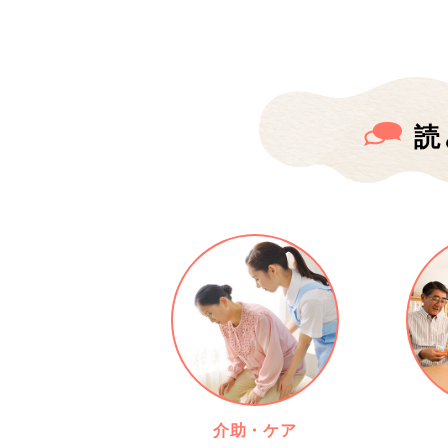
読
介助・ケア