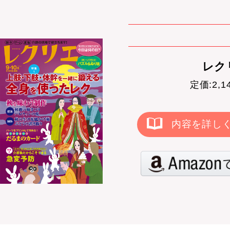
レクリ
定価:2,
内容を詳し