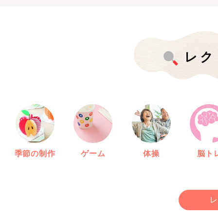
レク
季節の制作
ゲーム
体操
脳ト
レ