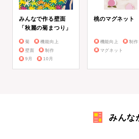
みんなで作る壁面
桃のマグネット
「秋麗の菊まつり」
菊
機能向上
機能向上
制作
壁面
制作
マグネット
9月
10月
みんな