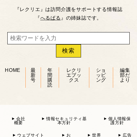
『レクリエ』は訪問介護をサポートする情報誌
『
へるぱる
』の姉妹誌です。
HOME
最
年
レクリ
ショ
編集
新
間
エブッ
ッピ
部だ
号
購
クス
ング
より
読
会社
情報セキュリティ基
個人情報保
概要
本方針
護方針
ウェブサイト
お
世界
広告