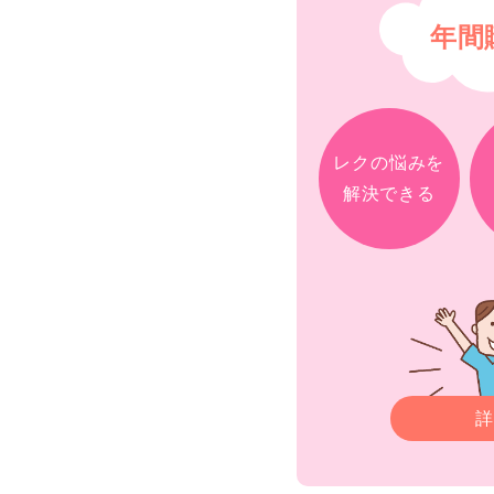
年間
レクの悩みを
解決できる
詳