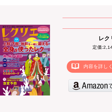
レクリ
定価:2,
内容を詳し