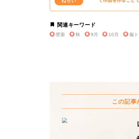
ねらい
て作品を作ること
関連キーワード
壁面
秋
9月
10月
脳ト
この記事