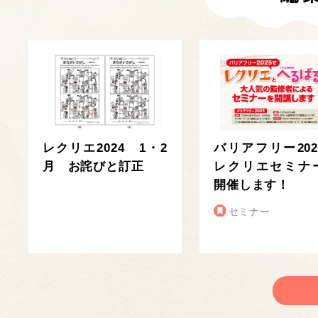
レクリエ2024 1・2
バリアフリー202
月 お詫びと訂正
レクリエセミナ
開催します！
セミナー