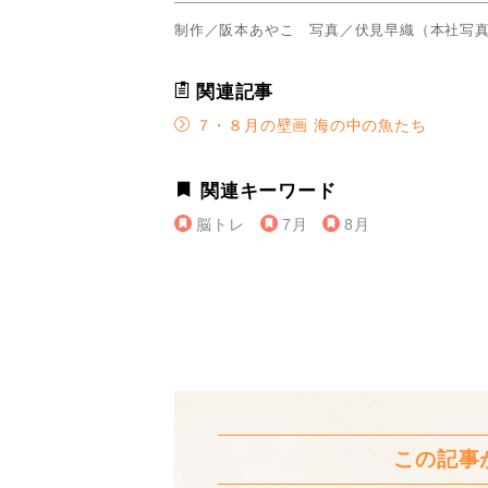
制作／阪本あやこ 写真／伏見早織（本社写
関連記事
７・８月の壁画 海の中の魚たち
関連キーワード
脳トレ
7月
8月
この記事