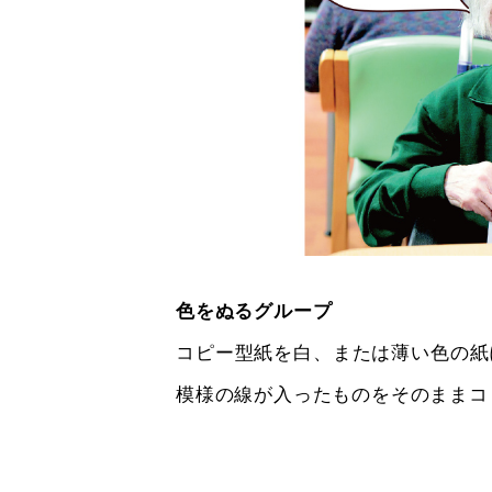
色をぬるグループ
コピー型紙を白、または薄い色の紙
模様の線が入ったものをそのままコ