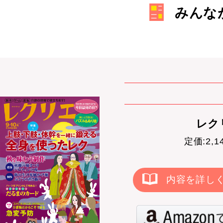
みんな
レクリ
定価:2,
内容を詳し