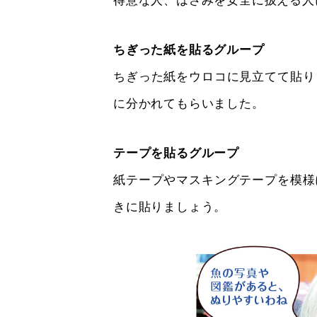
得意な人、はさみを安全に扱える人
ちぎった紙を貼るグループ
ちぎった紙をウロコに見立てて貼り
に分かれてもらいました。
テープを貼るグループ
紙テープやマスキングテープを模様
きに貼りましょう。