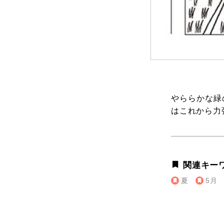
やららかな緑
はこれから力
関連キー
夏
5月