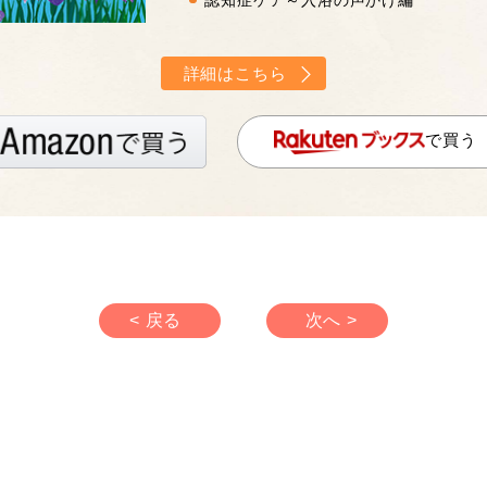
認知症ケア～入浴の声かけ編
詳細はこちら
で買う
< 戻る
次へ >