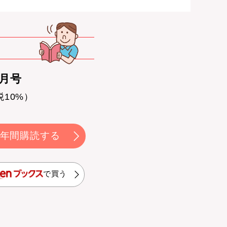
0月号
税10%）
年間購読する
で買う