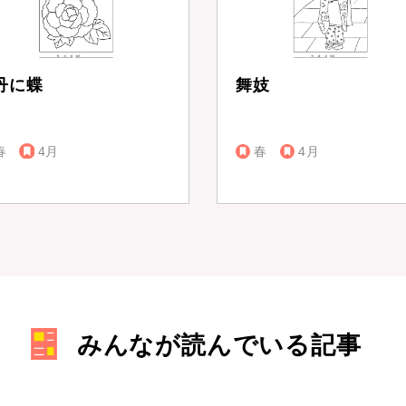
丹に蝶
舞妓
春
4月
春
4月
みんなが読んでいる記事