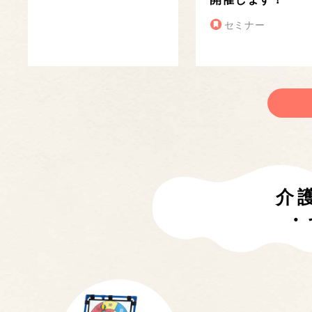
セミナー
介
・