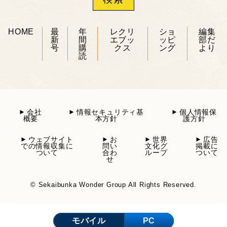
HOME
最
年
レクリ
ショ
編集
新
間
エブッ
ッピ
部だ
号
購
クス
ング
より
読
会社
情報セキュリティ基
個人情報保
概要
本方針
護方針
ウェブサイト
お
世界
広告
での情報収集に
問い
文化グ
掲載に
ついて
合わ
ループ
ついて
せ
© Sekaibunka Wonder Group All Rights Reserved.
モバイル
PC