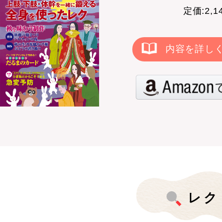
定価:2,
内容を詳し
レク