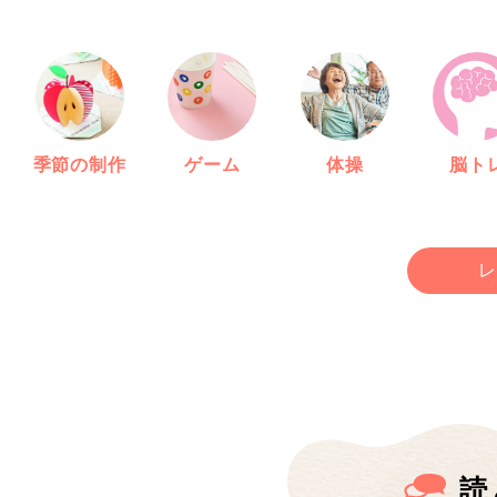
季節の制作
ゲーム
体操
脳ト
レ
読