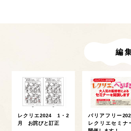
編
レクリエ2024 1・2
バリアフリー202
月 お詫びと訂正
レクリエセミナ
開催します！