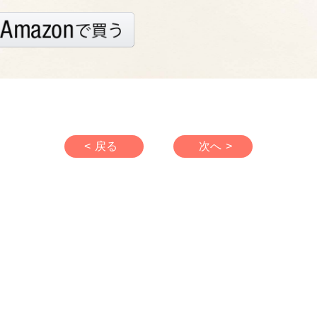
< 戻る
次へ >