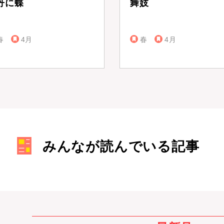
丹に蝶
舞妓
春
4月
春
4月
みんなが読んでいる記事