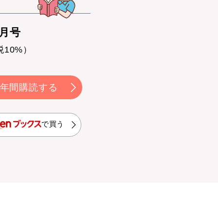
0月号
税10%）
年間購読する
で買う