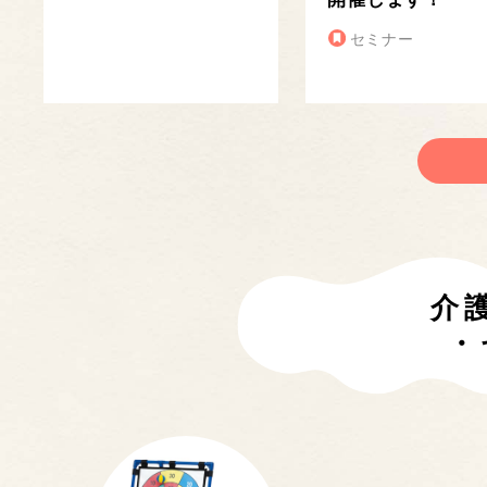
セミナー
介
・