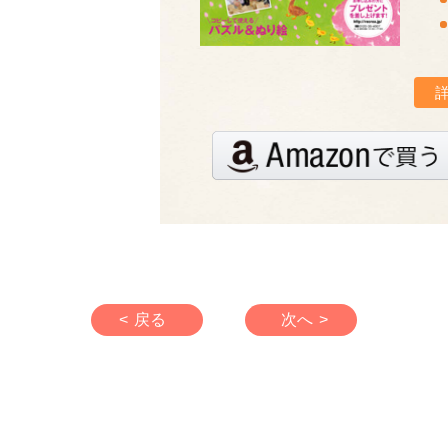
< 戻る
次へ >