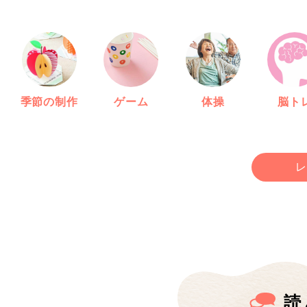
季節の制作
ゲーム
体操
脳ト
レ
読