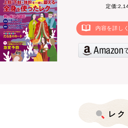
定価:2,
内容を詳し
レク