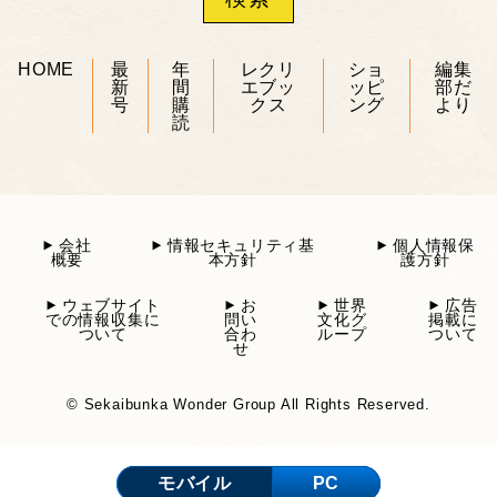
HOME
最
年
レクリ
ショ
編集
新
間
エブッ
ッピ
部だ
号
購
クス
ング
より
読
会社
情報セキュリティ基
個人情報保
概要
本方針
護方針
ウェブサイト
お
世界
広告
での情報収集に
問い
文化グ
掲載に
ついて
合わ
ループ
ついて
せ
© Sekaibunka Wonder Group All Rights Reserved.
モバイル
PC