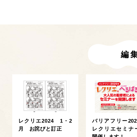
編
レクリエ2024 1・2
バリアフリー202
月 お詫びと訂正
レクリエセミナ
開催します！