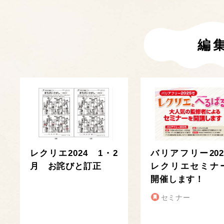
編
レクリエ2024 1・2
バリアフリー202
月 お詫びと訂正
レクリエセミナ
開催します！
セミナー