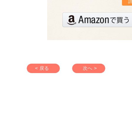
< 戻る
次へ >