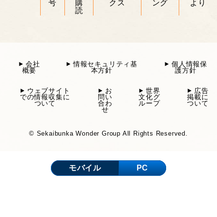
号
購
クス
ング
より
読
会社
情報セキュリティ基
個人情報保
概要
本方針
護方針
ウェブサイト
お
世界
広告
での情報収集に
問い
文化グ
掲載に
ついて
合わ
ループ
ついて
せ
© Sekaibunka Wonder Group All Rights Reserved.
モバイル
PC