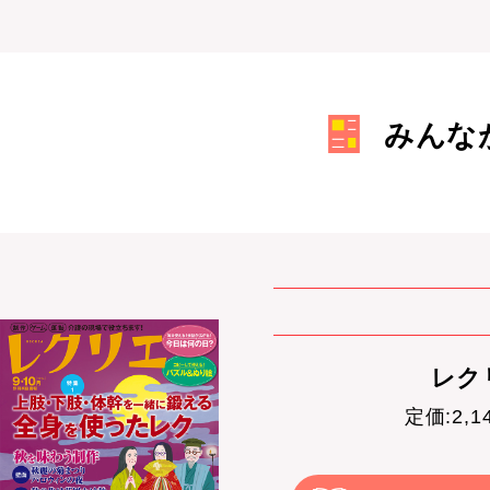
みんな
レクリ
定価:2,