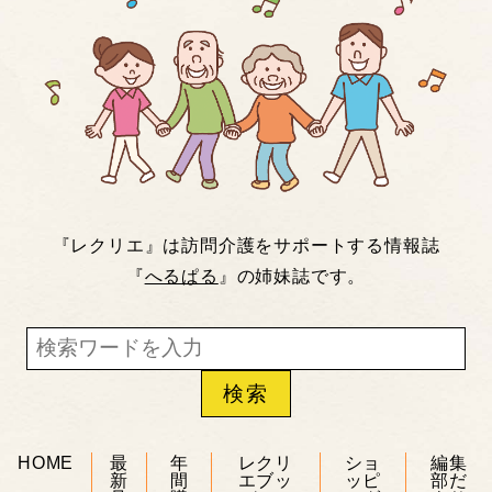
『レクリエ』は訪問介護をサポートする情報誌
『
へるぱる
』の姉妹誌です。
HOME
最
年
レクリ
ショ
編集
新
間
エブッ
ッピ
部だ