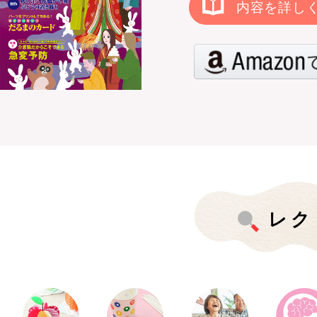
内容を詳し
レク