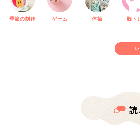
季節の制作
ゲーム
体操
脳ト
レ
読