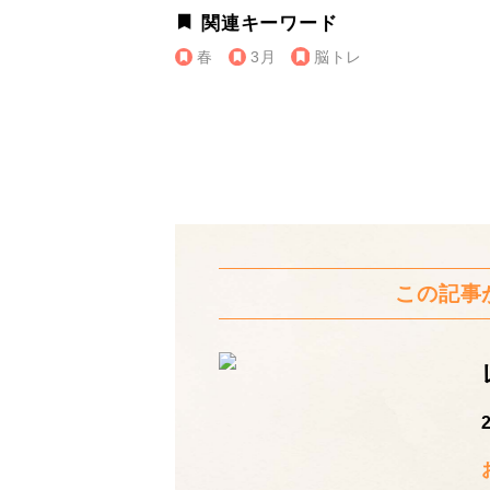
関連キーワード
春
3月
脳トレ
この記事