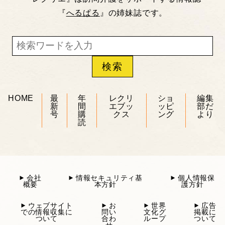
『
へるぱる
』の姉妹誌です。
HOME
最
年
レクリ
ショ
編集
新
間
エブッ
ッピ
部だ
号
購
クス
ング
より
読
会社
情報セキュリティ基
個人情報保
概要
本方針
護方針
ウェブサイト
お
世界
広告
での情報収集に
問い
文化グ
掲載に
ついて
合わ
ループ
ついて