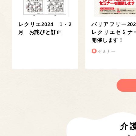
レクリエ2024 1・2
バリアフリー202
月 お詫びと訂正
レクリエセミナ
開催します！
セミナー
介