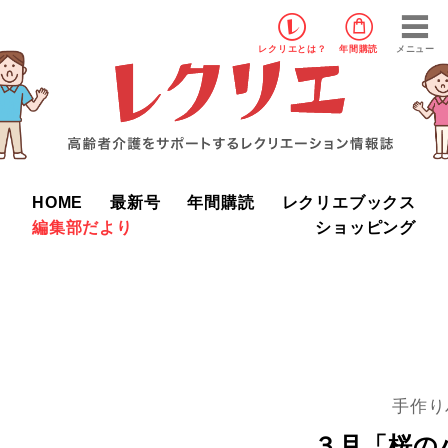
レクリエ
とは？
年間購読
メニュー
HOME
最新号
年間購読
レクリエブックス
編集部だより
ショッピング
手作り
３月「桜の