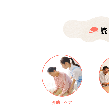
読
介助・ケア