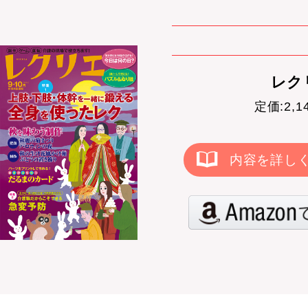
レクリ
定価:2,
内容を詳し