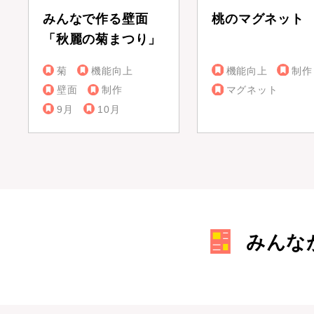
みんなで作る壁面
桃のマグネット
「秋麗の菊まつり」
菊
機能向上
機能向上
制作
壁面
制作
マグネット
9月
10月
みんな