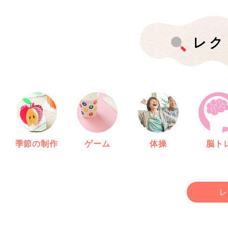
レク
季節の制作
ゲーム
体操
脳ト
レ