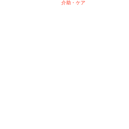
介助・ケア