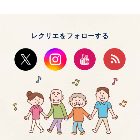
レクリエをフォローする