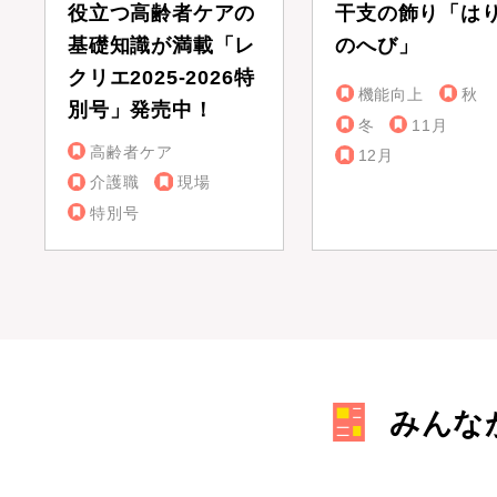
役立つ高齢者ケアの
干支の飾り「は
基礎知識が満載「レ
のへび」
クリエ2025-2026特
機能向上
秋
別号」発売中！
冬
11月
高齢者ケア
12月
介護職
現場
特別号
みんな