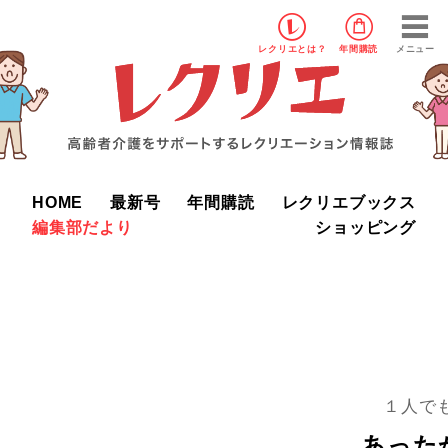
レクリエ
とは？
年間購読
メニュー
HOME
最新号
年間購読
レクリエブックス
編集部だより
ショッピング
１人で
あった