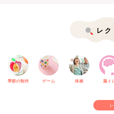
レク
季節の制作
ゲーム
体操
脳ト
レ