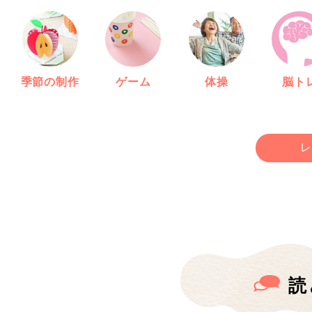
季節の制作
ゲーム
体操
脳ト
レ
読