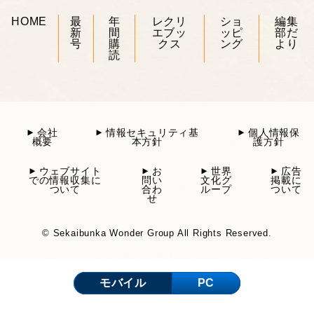
HOME
最
年
レクリ
ショ
編集
新
間
エブッ
ッピ
部だ
号
購
クス
ング
より
読
会社
情報セキュリティ基
個人情報保
概要
本方針
護方針
ウェブサイト
お
世界
広告
での情報収集に
問い
文化グ
掲載に
ついて
合わ
ループ
ついて
せ
© Sekaibunka Wonder Group All Rights Reserved.
モバイル
PC