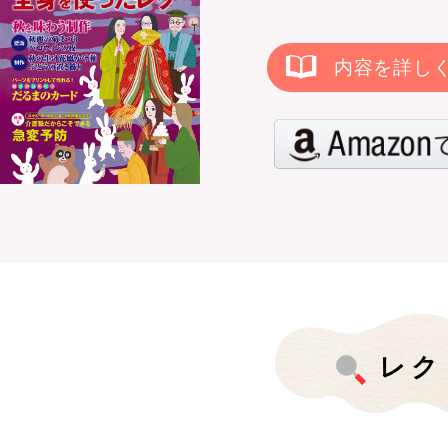
内容を詳し
レク