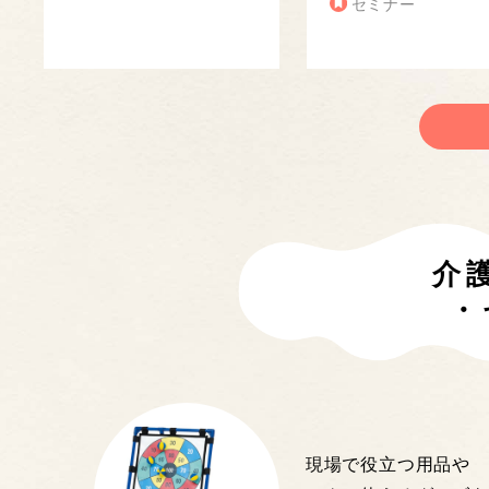
セミナー
介
・
現場で役立つ用品や