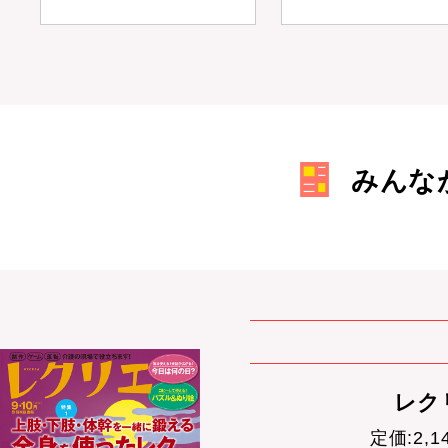
みんな
レクリ
定価:2,