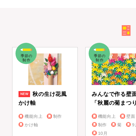
秋の生け花風
みんなで作る壁
かけ軸
「秋麗の菊まつ
機能向上
制作
機能向上
壁面
かけ軸
制作
菊
9
10月