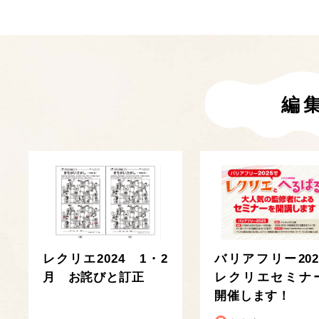
編
レクリエ2024 1・2
バリアフリー202
月 お詫びと訂正
レクリエセミナ
開催します！