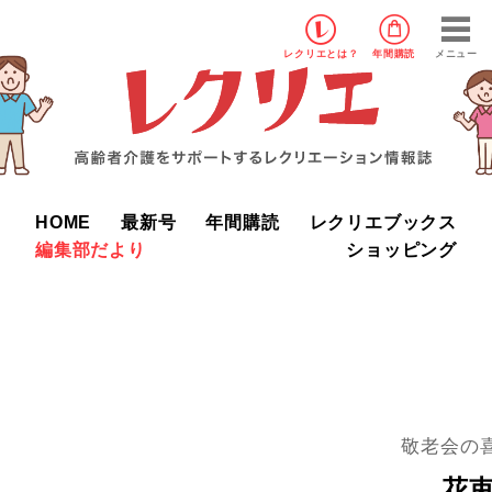
レクリエ
とは？
年間購読
メニュー
HOME
最新号
年間購読
レクリエブックス
編集部だより
ショッピング
敬老会の
花