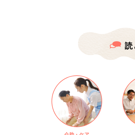
読
介助・ケア