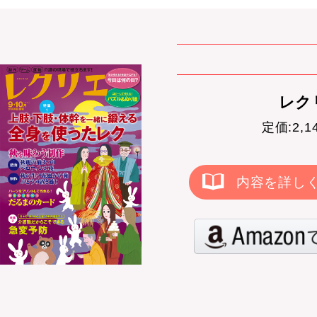
レクリ
定価:2,
内容を詳し