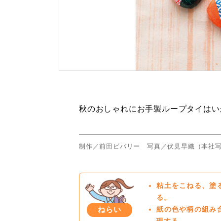
秋のおしゃれにお手製ループタイはい
制作／前田ビバリー 写真／伏見早織（本社
粘土をこねる、塗
る。
ねらい
紙の色や柄の組み