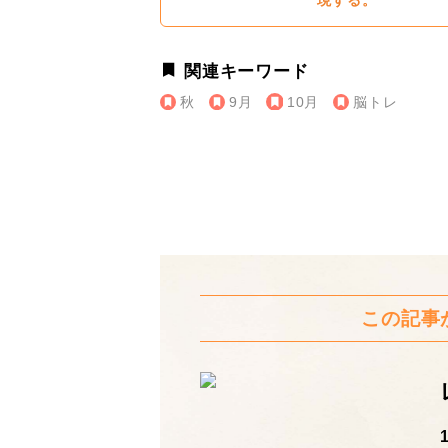
現する。
関連キーワード
秋
9月
10月
脳トレ
この記事