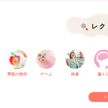
レク
季節の制作
ゲーム
体操
脳ト
レ