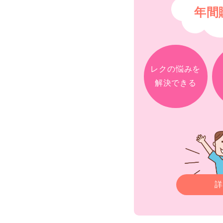
年間
レクの悩みを
解決できる
詳