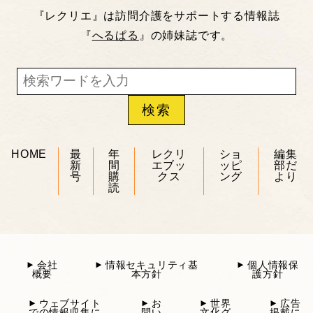
『レクリエ』は訪問介護をサポートする情報誌
『
へるぱる
』の姉妹誌です。
HOME
最
年
レクリ
ショ
編集
新
間
エブッ
ッピ
部だ
号
購
クス
ング
より
読
会社
情報セキュリティ基
個人情報保
概要
本方針
護方針
ウェブサイト
お
世界
広告
での情報収集に
問い
文化グ
掲載に