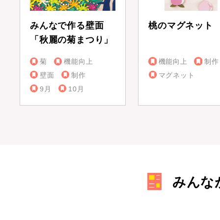
みんなで作る壁面
桃のマグネット
「秋麗の菊まつり」
菊
機能向上
機能向上
制作
壁面
制作
マグネット
9月
10月
みんな