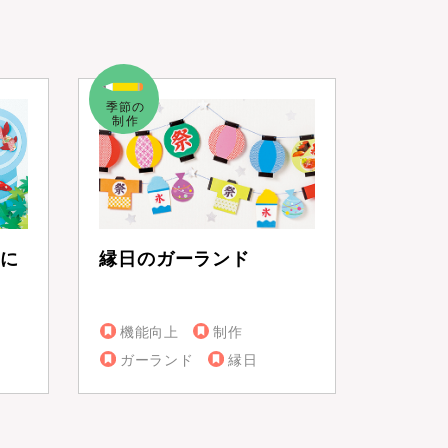
に
縁日のガーランド
機能向上
制作
ガーランド
縁日