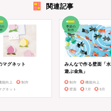
関連記事
のマグネット
みんなで作る壁面「水
遊ぶ金魚」
機能向上
制作
制作
機能向上
マグネット
壁面
7月
8月