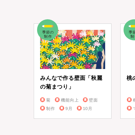
みんなで作る壁面「秋麗
桃
の菊まつり」
菊
機能向上
壁面
制作
9月
10月