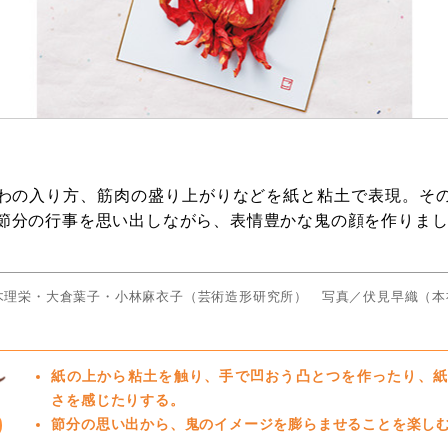
わの入り方、筋肉の盛り上がりなどを紙と粘土で表現。そ
節分の行事を思い出しながら、表情豊かな鬼の顔を作りま
木理栄・大倉葉子・小林麻衣子（芸術造形研究所） 写真／伏見早織（本
紙の上から粘土を触り、手で凹おう凸とつを作ったり、紙
さを感じたりする。
節分の思い出から、鬼のイメージを膨らませることを楽し