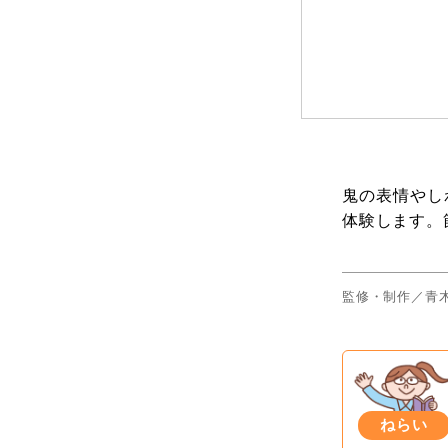
鬼の表情やし
体験します。
監修・制作／青
ねらい