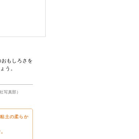
のおもしろさを
しょう。
社写真部）
粘土の柔らか
む。