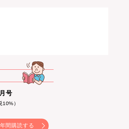
0月号
税10%）
年間購読する