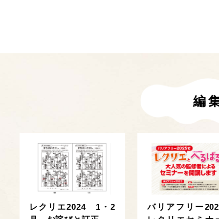
編
レクリエ2024 1・2
バリアフリー202