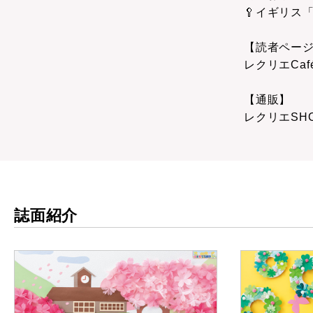
🥄イギリス
【読者ペー
レクリエCaf
【通販】
レクリエSHO
誌面紹介