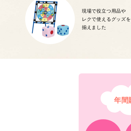
現場で役立つ用品や
レクで使えるグッズを
揃えました
年間