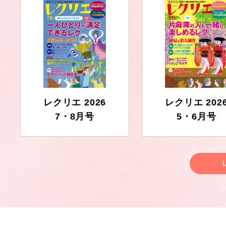
レクリエ 2026
レクリエ 202
7・8月号
5・6月号