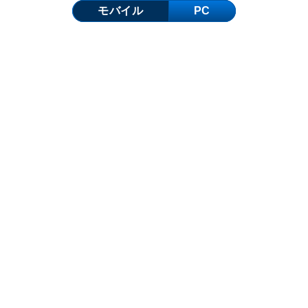
モバイル
PC