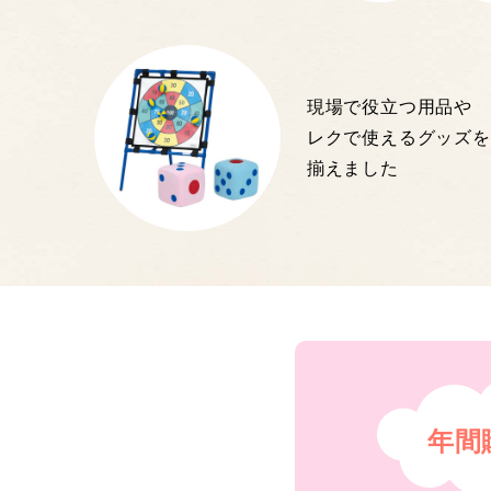
現場で役立つ用品や
レクで使えるグッズを
揃えました
年間