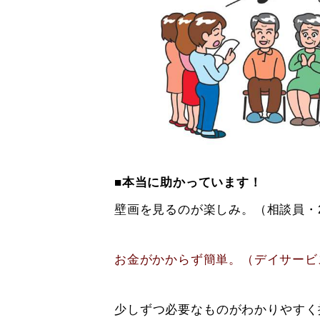
■本当に助かっています！
壁画を見るのが楽しみ。（相談員・
お金がかからず簡単。（デイサービ
少しずつ必要なものがわかりやすく