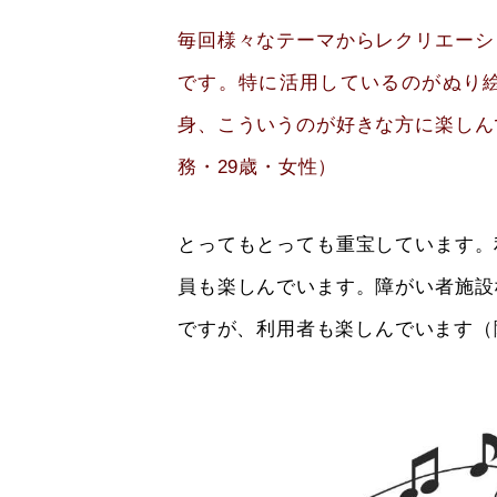
毎回様々なテーマからレクリエーシ
です。特に活用しているのがぬり
身、こういうのが好きな方に楽しん
務・29歳・女性）
とってもとっても重宝しています。
員も楽しんでいます。障がい者施設
ですが、利用者も楽しんでいます（