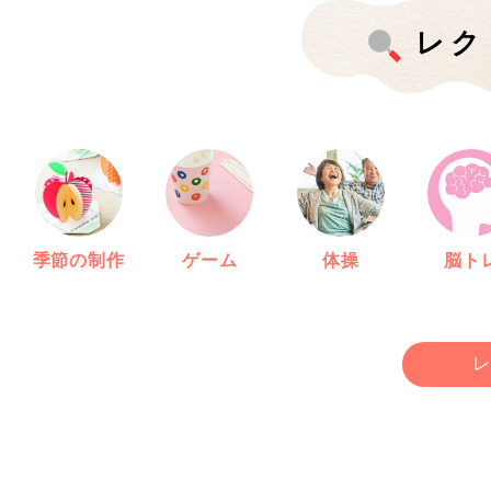
レク
季節の制作
ゲーム
体操
脳ト
レ