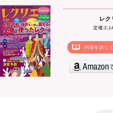
レクリ
定価:2,
内容を詳し