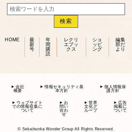
HOME
最
年
レクリ
ショ
編集
新
間
エブッ
ッピ
部だ
号
購
クス
ング
より
読
会社
情報セキュリティ基
個人情報保
概要
本方針
護方針
ウェブサイト
お
世界
広告
での情報収集に
問い
文化グ
掲載に
ついて
合わ
ループ
ついて
せ
© Sekaibunka Wonder Group All Rights Reserved.