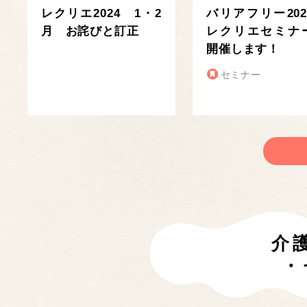
レクリエ2024 1・2
バリアフリー202
月 お詫びと訂正
レクリエセミナ
開催します！
セミナー
介
・