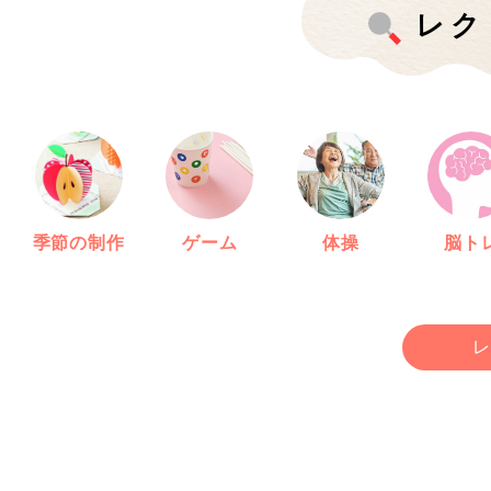
レク
季節の制作
ゲーム
体操
脳ト
レ