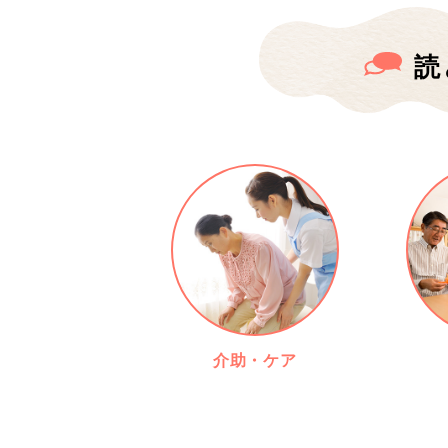
読
介助・ケア