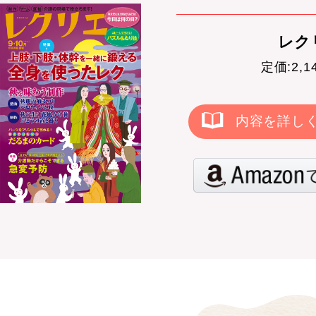
レクリ
定価:2,
内容を詳し