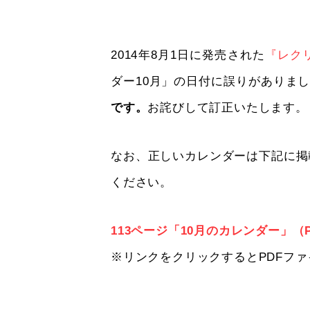
2014年8月1日に発売された
『レクリ
ダー10月」の日付に誤りがありま
です。
お詫びして訂正いたします。
なお、正しいカレンダーは下記に掲
ください。
113ページ「10月のカレンダー」（
※リンクをクリックするとPDFフ