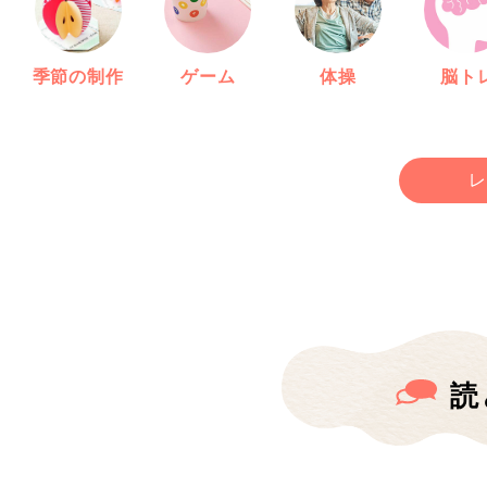
季節の制作
ゲーム
体操
脳ト
レ
読