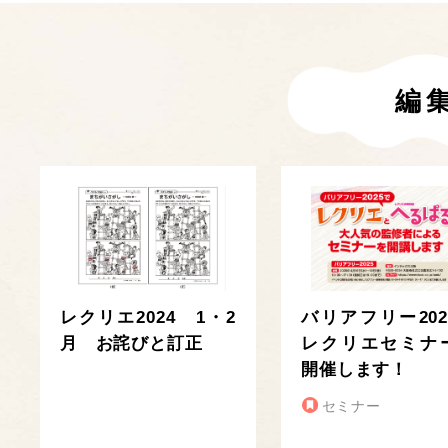
編
レクリエ2024 1・2
バリアフリー202
月 お詫びと訂正
レクリエセミナ
開催します！
セミナー