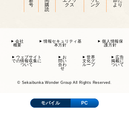
新
間
エブッ
ッピ
部だ
号
購
クス
ング
より
読
会社
情報セキュリティ基
個人情報保
概要
本方針
護方針
ウェブサイト
お
世界
広告
での情報収集に
問い
文化グ
掲載に
ついて
合わ
ループ
ついて
せ
© Sekaibunka Wonder Group All Rights Reserved.
モバイル
PC