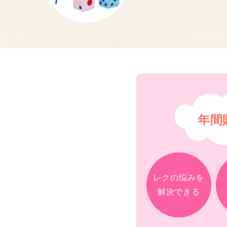
年間
レクの悩みを
解決できる