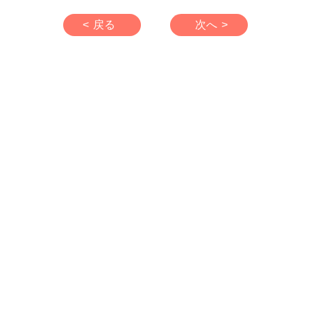
< 戻る
次へ >