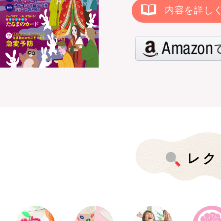
内容を詳し
レク