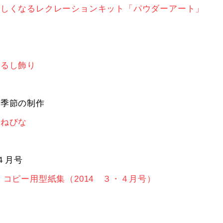
楽しくなるレクレーションキット「パウダーアート」
吊るし飾り
い季節の制作
重ねびな
・４月号
 コピー用型紙集（2014 ３・４月号）
誌