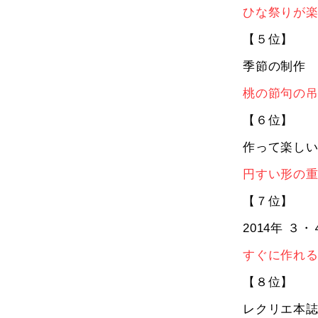
ひな祭りが
【５位】
季節の制作
桃の節句の
【６位】
作って楽し
円すい形の
【７位】
2014年 ３
すぐに作れる
【８位】
レクリエ本