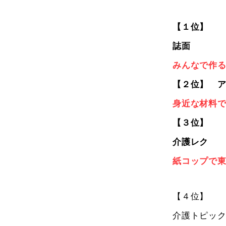
【１位】
誌面
みんなで作
【２位】 
身近な材料
【３位】
介護レク
紙コップで
【４位】
介護トピッ