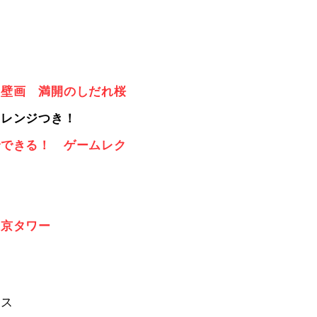
る壁画 満開のしだれ桜
アレンジつき！
でできる！ ゲームレク
東京タワー
クス