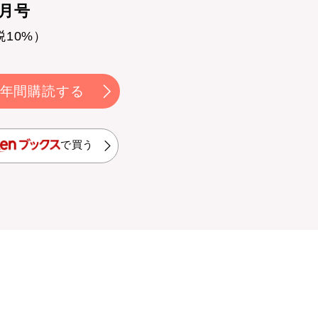
0月号
税10%）
年間購読する
で買う