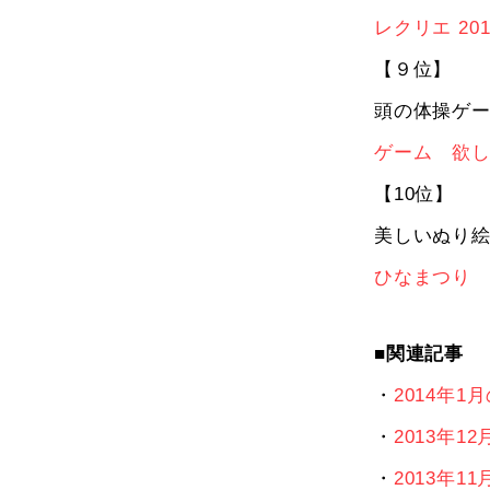
レクリエ 20
【９位】
頭の体操ゲ
ゲーム 欲
【10位】
美しいぬり
ひなまつり
■関連記事
・
2014年1
・
2013年1
・
2013年1