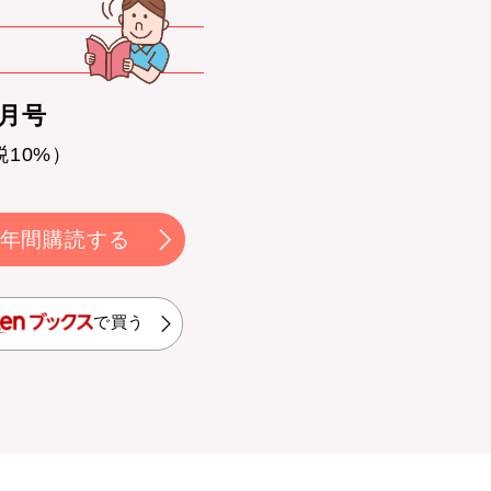
0月号
税10%）
年間購読する
で買う