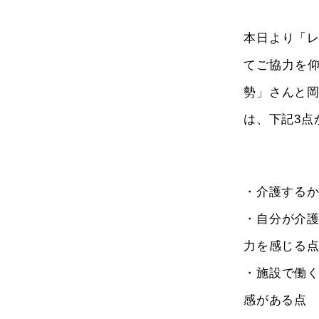
本日より「
てご協力を
勢」さんと
は、下記3点
・介護する
・自分が介
力を感じる
・施設で働
感がある点