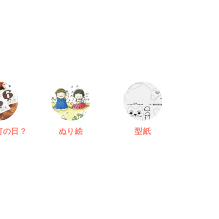
何の日？
ぬり絵
型紙