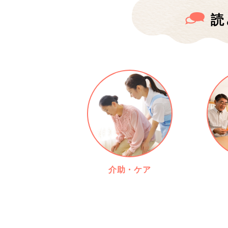
読
介助・ケア