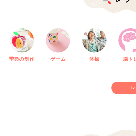
季節の制作
ゲーム
体操
脳ト
レ