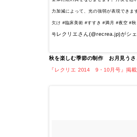
力加減によって、光の強弱が表現できます
欠け #臨床美術 #すすき #満月 #夜空 #秋 
レクリエさん(@recrea.jp)が
号
秋を楽しむ季節の制作 お月見うさ
『レクリエ 2014 9・10月号』掲載