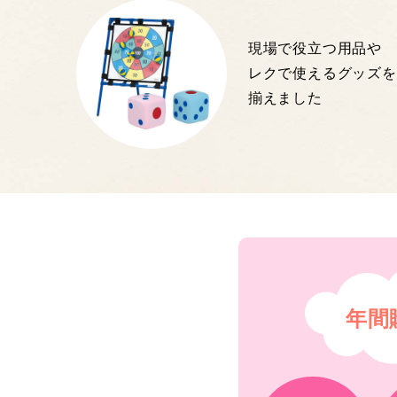
現場で役立つ用品や
レクで使えるグッズを
揃えました
年間