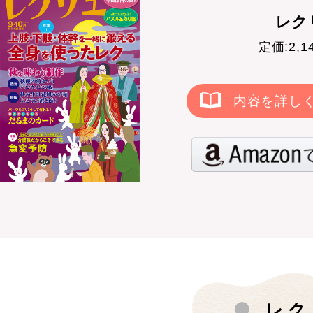
レクリ
定価:2,
内容を詳し
レク