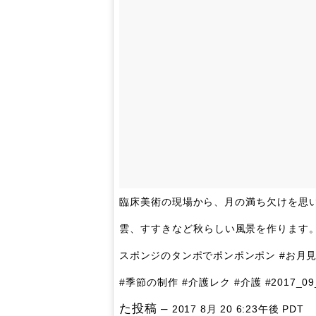
臨床美術の現場から、月の満ち欠けを思
雲、すすきなど秋らしい風景を作ります。
スポンジのタンポでポンポンポン #お月見 #
#季節の制作 #介護レク #介護 #2017_09
た投稿 –
2017 8月 20 6:23午後 PDT