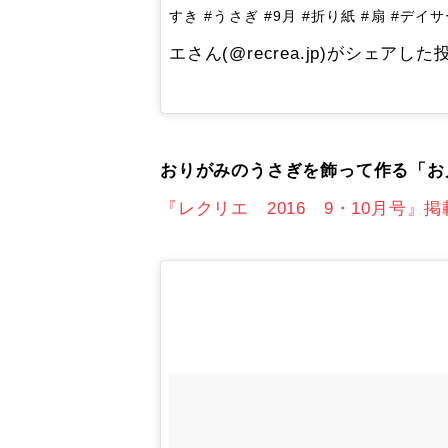
すき #うさぎ #9月 #折り紙 #扇 #デイサ
エさん(@recrea.jp)がシェアした
おりがみのうさぎを飾って作る「お
『レクリエ 2016 9・10月号』掲