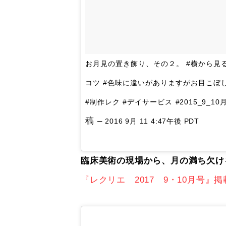
お月見の置き飾り、その２。 #横から見
コツ #色味に違いがありますがお目こぼ
#制作レク #デイサービス #2015_9_10
稿 –
2016 9月 11 4:47午後 PDT
臨床美術の現場から、月の満ち欠け
『レクリエ 2017 9・10月号』掲