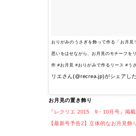
おりがみのうさぎを飾って作る「お月見リ
思いをはせながら、お月見のモチーフをリー
作 #お月見 #おりがみで作るリース #うさぎ
リエさん(@recrea.jp)がシェアし
お月見の置き飾り
『レクリエ 2015 9・10月号』掲載
【最新号予告2】立体的なお月見飾