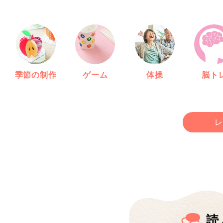
季節の制作
ゲーム
体操
脳ト
レ
読