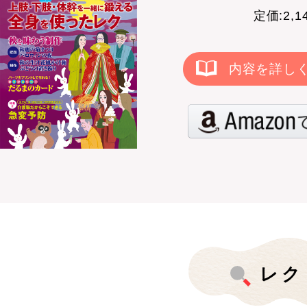
定価:2,
内容を詳し
レク