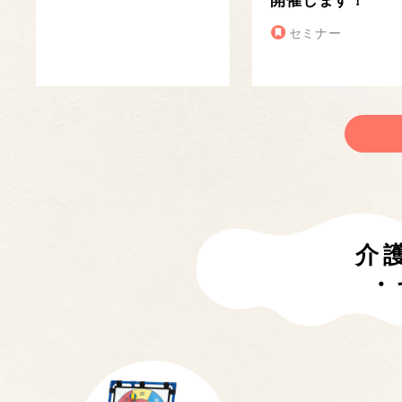
開催します！
セミナー
介
・