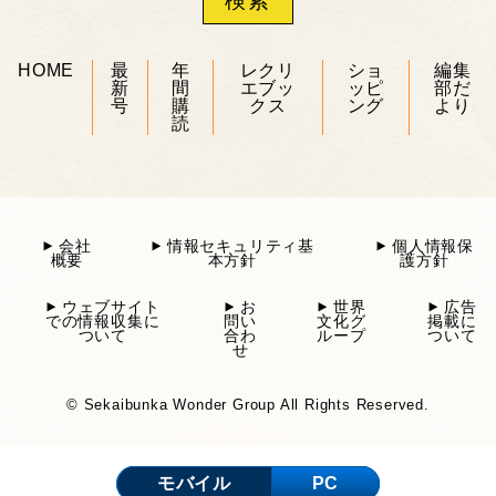
HOME
最
年
レクリ
ショ
編集
新
間
エブッ
ッピ
部だ
号
購
クス
ング
より
読
会社
情報セキュリティ基
個人情報保
概要
本方針
護方針
ウェブサイト
お
世界
広告
での情報収集に
問い
文化グ
掲載に
ついて
合わ
ループ
ついて
せ
© Sekaibunka Wonder Group All Rights Reserved.
モバイル
PC